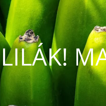
 LILÁK! M