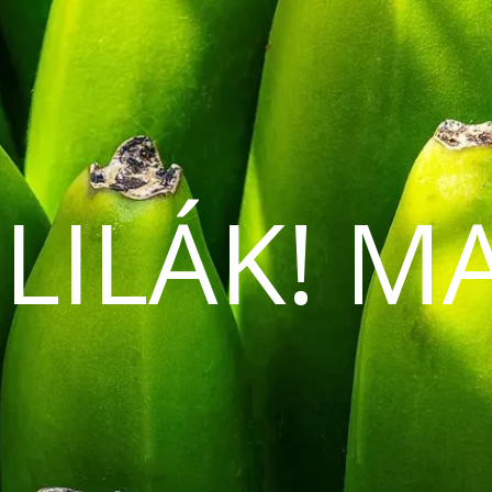
 LILÁK! M