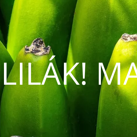
 LILÁK! M