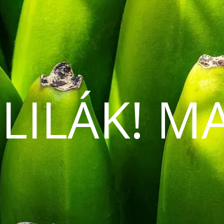
 LILÁK! M