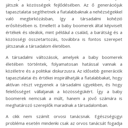
játszik a közösségek fejlődésében. Az ő generációjuk
tapasztalatai segíthetnek a fiatalabbaknak a nehézségekkel
való megbirkózásban, így a társadalmi kohézió
erősítésében is. Emellett a baby boomerek által képviselt
értékek és ideálok, mint például a család, a barátság és a
közösségi összetartozás, továbbra is fontos szerepet
játszanak a társadalom életében.
A társadalmi változások, amelyek a baby boomerek
életében történtek, folyamatosan hatással vannak a
közéletre és a politikai diskurzusra. Az idősebb generációk
tapasztalatai és értékei inspirálhatják a fiatalabbakat, hogy
aktívan részt vegyenek a társadalmi ügyekben, és hogy
felelősséget vállaljanak a közösségükért. Így a baby
boomerek nemcsak a múlt, hanem a jövő számára is
meghatározó szereplők maradnak a társadalomban.
A cikk nem számít orvosi tanácsnak. Egészségügyi
probléma esetén mindenki csak az orvos tanácsát fogadja