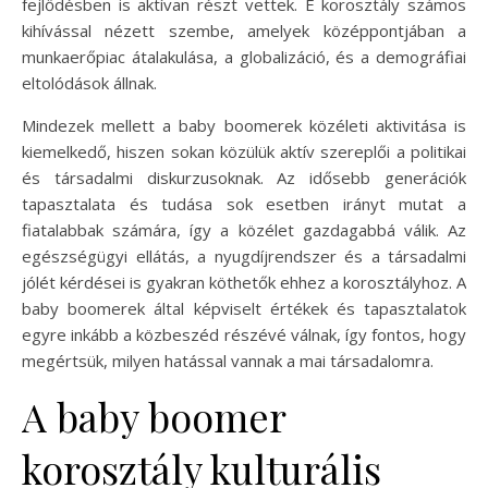
fejlődésben is aktívan részt vettek. E korosztály számos
kihívással nézett szembe, amelyek középpontjában a
munkaerőpiac átalakulása, a globalizáció, és a demográfiai
eltolódások állnak.
Mindezek mellett a baby boomerek közéleti aktivitása is
kiemelkedő, hiszen sokan közülük aktív szereplői a politikai
és társadalmi diskurzusoknak. Az idősebb generációk
tapasztalata és tudása sok esetben irányt mutat a
fiatalabbak számára, így a közélet gazdagabbá válik. Az
egészségügyi ellátás, a nyugdíjrendszer és a társadalmi
jólét kérdései is gyakran köthetők ehhez a korosztályhoz. A
baby boomerek által képviselt értékek és tapasztalatok
egyre inkább a közbeszéd részévé válnak, így fontos, hogy
megértsük, milyen hatással vannak a mai társadalomra.
A baby boomer
korosztály kulturális