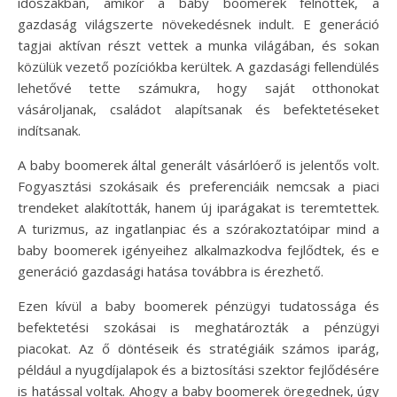
időszakban, amikor a baby boomerek felnőttek, a
gazdaság világszerte növekedésnek indult. E generáció
tagjai aktívan részt vettek a munka világában, és sokan
közülük vezető pozíciókba kerültek. A gazdasági fellendülés
lehetővé tette számukra, hogy saját otthonokat
vásároljanak, családot alapítsanak és befektetéseket
indítsanak.
A baby boomerek által generált vásárlóerő is jelentős volt.
Fogyasztási szokásaik és preferenciáik nemcsak a piaci
trendeket alakították, hanem új iparágakat is teremtettek.
A turizmus, az ingatlanpiac és a szórakoztatóipar mind a
baby boomerek igényeihez alkalmazkodva fejlődtek, és e
generáció gazdasági hatása továbbra is érezhető.
Ezen kívül a baby boomerek pénzügyi tudatossága és
befektetési szokásai is meghatározták a pénzügyi
piacokat. Az ő döntéseik és stratégiáik számos iparág,
például a nyugdíjalapok és a biztosítási szektor fejlődésére
is hatással voltak. Ahogy a baby boomerek öregednek, úgy