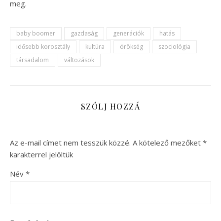
meg.
baby boomer
gazdaság
generációk
hatás
idősebb korosztály
kultúra
örökség
szociológia
társadalom
változások
SZÓLJ HOZZÁ
Az e-mail címet nem tesszük közzé.
A kötelező mezőket
*
karakterrel jelöltük
Név
*