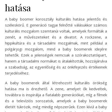
hatása
A baby boomer korosztály kulturális hatása jelentős és
széleskörű. E generáció tagjai felnőtté válásukkor számos
kulturális mozgalom szemtanúi voltak, amelyek formálták a
zenét, a művészeteket és a divatot. A rockzene, a
hippikultúra és a társadalmi mozgalmak, mint például a
polgárjogi mozgalom, mind a baby boomerek idejére
tehetők. Ezek a jelenségek nemcsak a szórakoztatóipart,
hanem a társadalmi normákat is átalakították, hozzájárulva
a szabadság, az egyenlőség és az önkifejezés értékeinek
terjedéséhez.
A baby boomerek által létrehozott kulturális örökség
hatása ma is érezhető. A zene, amelyet ők kedveltek,
továbbra is inspirálja a fiatalabb generációkat, míg a filmek
és a televíziós sorozatok, amelyek a baby boomerek
életét tükrözik, még mindig népszerűek. Ezen kívül a baby