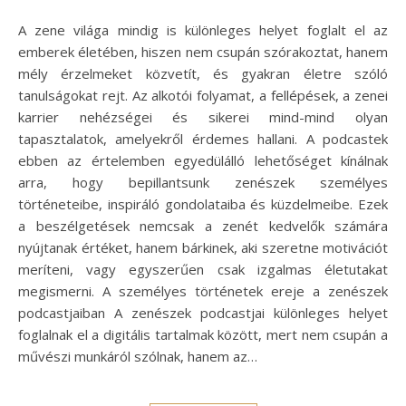
A zene világa mindig is különleges helyet foglalt el az
emberek életében, hiszen nem csupán szórakoztat, hanem
mély érzelmeket közvetít, és gyakran életre szóló
tanulságokat rejt. Az alkotói folyamat, a fellépések, a zenei
karrier nehézségei és sikerei mind-mind olyan
tapasztalatok, amelyekről érdemes hallani. A podcastek
ebben az értelemben egyedülálló lehetőséget kínálnak
arra, hogy bepillantsunk zenészek személyes
történeteibe, inspiráló gondolataiba és küzdelmeibe. Ezek
a beszélgetések nemcsak a zenét kedvelők számára
nyújtanak értéket, hanem bárkinek, aki szeretne motivációt
meríteni, vagy egyszerűen csak izgalmas életutakat
megismerni. A személyes történetek ereje a zenészek
podcastjaiban A zenészek podcastjai különleges helyet
foglalnak el a digitális tartalmak között, mert nem csupán a
művészi munkáról szólnak, hanem az…