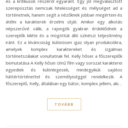
és a kritikusok részéről egyaránt. Egy jól megválasztott
szereposztás nemcsak hitelességet és mélységet ad a
történetnek, hanem segít a nézőknek jobban megérteni és
átélni a karakterek érzelmi útját. Amikor egy alkotás
népszerűvé válik, a rajongók gyakran érdeklődnek a
szereplők kiléte és a mögöttük álló színészi teljesítmény
iránt. Ez a kíváncsiság különösen igaz olyan produkciókra,
amelyek komplex karaktereket és izgalmas
történetszálakat vonultatnak fel. Kelly hősei: a főszereplők
bemutatása A Kelly hősei című film vagy sorozat karakterei
egyediek és különlegesek, mindegyikük sajátos
háttértörténettel és személyiséggel rendelkezik. A
főszereplő, Kelly, általában egy bátor, komplex jellem, aki…
TOVÁBB