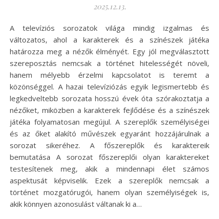
2025.12.13.
A televíziós sorozatok világa mindig izgalmas és
változatos, ahol a karakterek és a színészek játéka
határozza meg a nézők élményét. Egy jól megválasztott
szereposztás nemcsak a történet hitelességét növeli,
hanem mélyebb érzelmi kapcsolatot is teremt a
közönséggel. A hazai televíziózás egyik legismertebb és
legkedveltebb sorozata hosszú évek óta szórakoztatja a
nézőket, miközben a karakterek fejlődése és a színészek
játéka folyamatosan megújul. A szereplők személyiségei
és az őket alakító művészek egyaránt hozzájárulnak a
sorozat sikeréhez. A főszereplők és karaktereik
bemutatása A sorozat főszereplői olyan karaktereket
testesítenek meg, akik a mindennapi élet számos
aspektusát képviselik. Ezek a szereplők nemcsak a
történet mozgatórugói, hanem olyan személyiségek is,
akik könnyen azonosulást váltanak ki a…