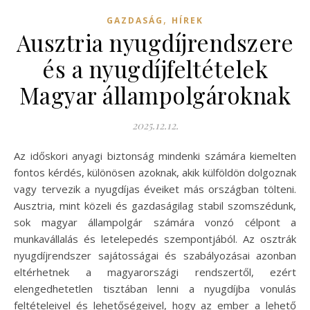
,
GAZDASÁG
HÍREK
Ausztria nyugdíjrendszere
és a nyugdíjfeltételek
Magyar állampolgároknak
2025.12.12.
Az időskori anyagi biztonság mindenki számára kiemelten
fontos kérdés, különösen azoknak, akik külföldön dolgoznak
vagy tervezik a nyugdíjas éveiket más országban tölteni.
Ausztria, mint közeli és gazdaságilag stabil szomszédunk,
sok magyar állampolgár számára vonzó célpont a
munkavállalás és letelepedés szempontjából. Az osztrák
nyugdíjrendszer sajátosságai és szabályozásai azonban
eltérhetnek a magyarországi rendszertől, ezért
elengedhetetlen tisztában lenni a nyugdíjba vonulás
feltételeivel és lehetőségeivel, hogy az ember a lehető