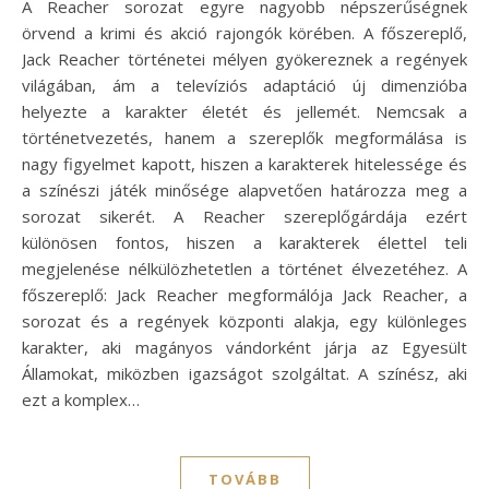
A Reacher sorozat egyre nagyobb népszerűségnek
örvend a krimi és akció rajongók körében. A főszereplő,
Jack Reacher történetei mélyen gyökereznek a regények
világában, ám a televíziós adaptáció új dimenzióba
helyezte a karakter életét és jellemét. Nemcsak a
történetvezetés, hanem a szereplők megformálása is
nagy figyelmet kapott, hiszen a karakterek hitelessége és
a színészi játék minősége alapvetően határozza meg a
sorozat sikerét. A Reacher szereplőgárdája ezért
különösen fontos, hiszen a karakterek élettel teli
megjelenése nélkülözhetetlen a történet élvezetéhez. A
főszereplő: Jack Reacher megformálója Jack Reacher, a
sorozat és a regények központi alakja, egy különleges
karakter, aki magányos vándorként járja az Egyesült
Államokat, miközben igazságot szolgáltat. A színész, aki
ezt a komplex…
TOVÁBB