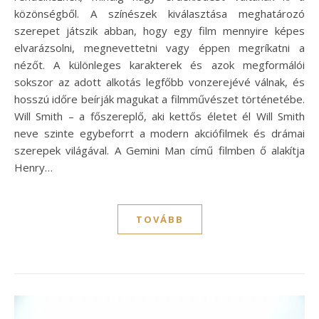
közönségből. A színészek kiválasztása meghatározó
szerepet játszik abban, hogy egy film mennyire képes
elvarázsolni, megnevettetni vagy éppen megríkatni a
nézőt. A különleges karakterek és azok megformálói
sokszor az adott alkotás legfőbb vonzerejévé válnak, és
hosszú időre beírják magukat a filmművészet történetébe.
Will Smith – a főszereplő, aki kettős életet él Will Smith
neve szinte egybeforrt a modern akciófilmek és drámai
szerepek világával. A Gemini Man című filmben ő alakítja
Henry…
TOVÁBB