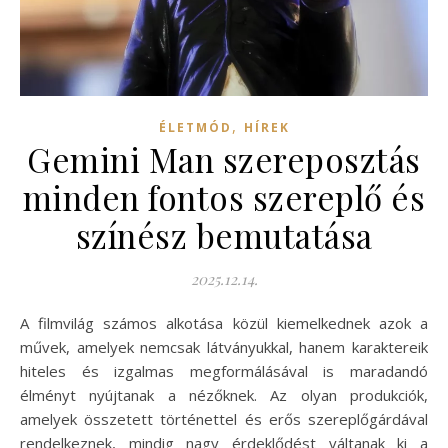
,
ÉLETMÓD
HÍREK
Gemini Man szereposztás
minden fontos szereplő és
színész bemutatása
2025.12.14.
A filmvilág számos alkotása közül kiemelkednek azok a
művek, amelyek nemcsak látványukkal, hanem karaktereik
hiteles és izgalmas megformálásával is maradandó
élményt nyújtanak a nézőknek. Az olyan produkciók,
amelyek összetett történettel és erős szereplőgárdával
rendelkeznek, mindig nagy érdeklődést váltanak ki a