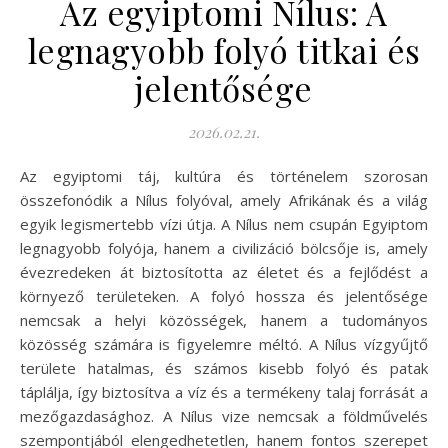
Az egyiptomi Nílus: A
legnagyobb folyó titkai és
jelentősége
2026.02.21.
Az egyiptomi táj, kultúra és történelem szorosan
összefonódik a Nílus folyóval, amely Afrikának és a világ
egyik legismertebb vízi útja. A Nílus nem csupán Egyiptom
legnagyobb folyója, hanem a civilizáció bölcsője is, amely
évezredeken át biztosította az életet és a fejlődést a
környező területeken. A folyó hossza és jelentősége
nemcsak a helyi közösségek, hanem a tudományos
közösség számára is figyelemre méltó. A Nílus vízgyűjtő
területe hatalmas, és számos kisebb folyó és patak
táplálja, így biztosítva a víz és a termékeny talaj forrását a
mezőgazdasághoz. A Nílus vize nemcsak a földművelés
szempontjából elengedhetetlen, hanem fontos szerepet