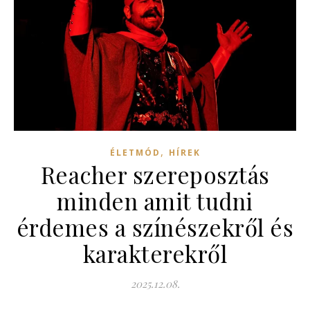
,
ÉLETMÓD
HÍREK
Reacher szereposztás
minden amit tudni
érdemes a színészekről és
karakterekről
2025.12.08.