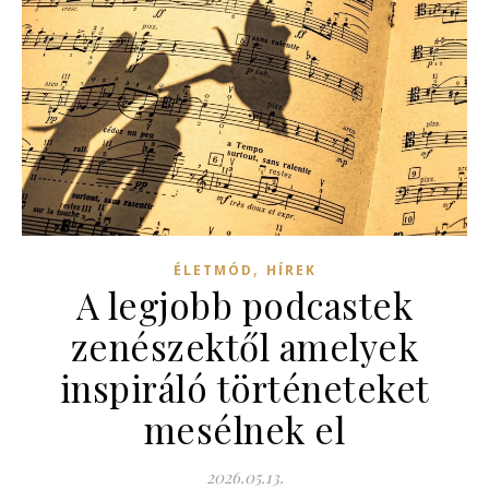
,
ÉLETMÓD
HÍREK
A legjobb podcastek
zenészektől amelyek
inspiráló történeteket
mesélnek el
2026.05.13.