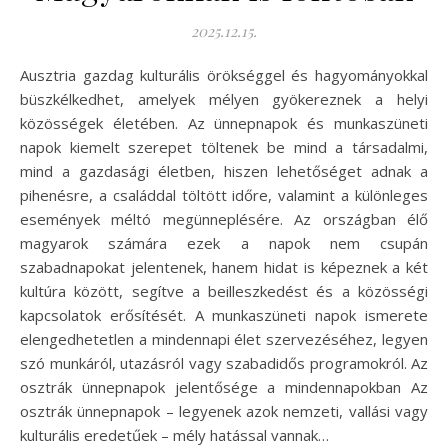
2025.12.15.
Ausztria gazdag kulturális örökséggel és hagyományokkal
büszkélkedhet, amelyek mélyen gyökereznek a helyi
közösségek életében. Az ünnepnapok és munkaszüneti
napok kiemelt szerepet töltenek be mind a társadalmi,
mind a gazdasági életben, hiszen lehetőséget adnak a
pihenésre, a családdal töltött időre, valamint a különleges
események méltó megünneplésére. Az országban élő
magyarok számára ezek a napok nem csupán
szabadnapokat jelentenek, hanem hidat is képeznek a két
kultúra között, segítve a beilleszkedést és a közösségi
kapcsolatok erősítését. A munkaszüneti napok ismerete
elengedhetetlen a mindennapi élet szervezéséhez, legyen
szó munkáról, utazásról vagy szabadidős programokról. Az
osztrák ünnepnapok jelentősége a mindennapokban Az
osztrák ünnepnapok – legyenek azok nemzeti, vallási vagy
kulturális eredetűek – mély hatással vannak…