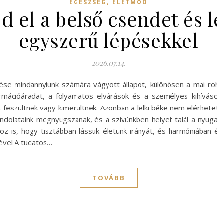
,
EGÉSZSÉG
ÉLETMÓD
 el a belső csendet és 
egyszerű lépésekkel
2026.07.14.
se mindannyiunk számára vágyott állapot, különösen a mai roha
ormációáradat, a folyamatos elvárások és a személyes kihívás
 feszültnek vagy kimerültnek. Azonban a lelki béke nem elérhetet
ondolataink megnyugszanak, és a szívünkben helyet talál a nyu
z is, hogy tisztábban lássuk életünk irányát, és harmóniában 
gével A tudatos…
TOVÁBB