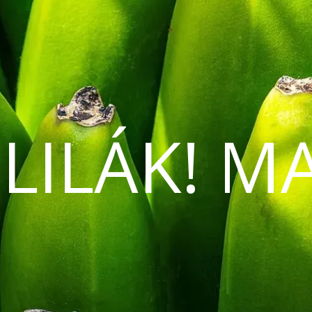
 LILÁK! M