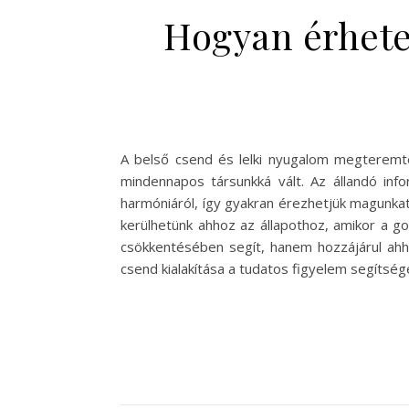
Hogyan érheted
A belső csend és lelki nyugalom megteremté
mindennapos társunkká vált. Az állandó inf
harmóniáról, így gyakran érezhetjük magunkat
kerülhetünk ahhoz az állapothoz, amikor a g
csökkentésében segít, hanem hozzájárul ahho
csend kialakítása a tudatos figyelem segítsé