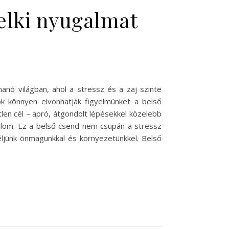
lelki nyugalmat
nó világban, ahol a stressz és a zaj szinte
ok könnyen elvonhatják figyelmünket a belső
len cél – apró, átgondolt lépésekkel közelebb
galom. Ez a belső csend nem csupán a stressz
éljünk önmagunkkal és környezetünkkel. Belső