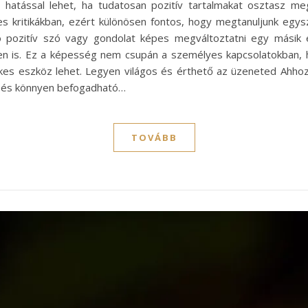
hatással lehet, ha tudatosan pozitív tartalmakat osztasz me
ges kritikákban, ezért különösen fontos, hogy megtanuljunk egy
ró pozitív szó vagy gondolat képes megváltoztatni egy másik 
érben is. Ez a képesség nem csupán a személyes kapcsolatokba
tékes eszköz lehet. Legyen világos és érthető az üzeneted Ahhoz
ű és könnyen befogadható…
TOVÁBB