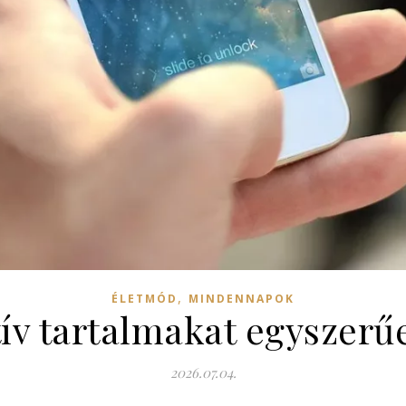
,
ÉLETMÓD
MINDENNAPOK
tív tartalmakat egyszerű
2026.07.04.