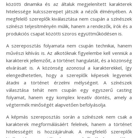
közötti dinamika és az általuk megjelenített karakterek
hitelessége kulcsszerepet játszik a nézők élményében. A
megfelelő szereplők kiválasztása nem csupán a színészek
színészi teljesítményén múlik, hanem a rendezők, írók és a
produkciós csapat közötti szoros együttműködésen is.
A szereposztás folyamata nem csupán technikai, hanem
művészi kihívás is. Az alkotóknak figyelembe kell venniük a
karakterek jellemzőit, a történet hangulatát, és a közönség
elvárásait is. A közönség azonosul a karakterekkel, így
elengedhetetlen, hogy a szereplők képesek legyenek
átadni a történet érzelmi mélységeit. A színészek
választása tehát nem csupán egy egyszerű casting
folyamat, hanem egy komplex kreatív döntés, amely a
végtermék minőségét alapvetően befolyásolja.
A képmás szereposztás során a színészek nem csak a
karakterek megformálásáért felelnek, hanem a történet
hitelességét is hozzájárulnak. A megfelelő szereplők