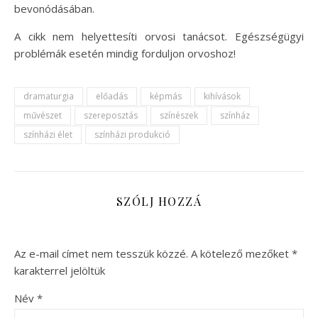
bevonódásában.
A cikk nem helyettesíti orvosi tanácsot. Egészségügyi
problémák esetén mindig forduljon orvoshoz!
dramaturgia
előadás
képmás
kihívások
művészet
szereposztás
színészek
színház
színházi élet
színházi produkció
SZÓLJ HOZZÁ
Az e-mail címet nem tesszük közzé.
A kötelező mezőket
*
karakterrel jelöltük
Név
*