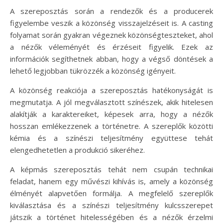
A szereposztás során a rendezők és a producerek
figyelembe veszik a közönség visszajelzéseit is. A casting
folyamat során gyakran végeznek közönségteszteket, ahol
a nézők véleményét és érzéseit figyelik. Ezek az
információk segíthetnek abban, hogy a végső döntések a
lehető legjobban tükrözzék a közönség igényeit.
A közönség reakciója a szereposztás hatékonyságát is
megmutatja. A jól megválasztott színészek, akik hitelesen
alakítják a karaktereiket, képesek arra, hogy a nézők
hosszan emlékezzenek a történetre. A szereplők közötti
kémia és a színészi teljesítmény együttese tehát
elengedhetetlen a produkció sikeréhez.
A képmás szereposztás tehát nem csupán technikai
feladat, hanem egy művészi kihívás is, amely a közönség
élményét alapvetően formálja. A megfelelő szereplők
kiválasztása és a színészi teljesítmény kulcsszerepet
játszik a történet hitelességében és a nézők érzelmi