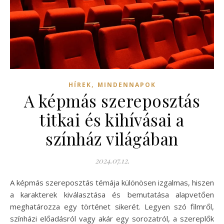
,
HÍREK
MINDENNAPOK
A képmás szereposztás
titkai és kihívásai a
színház világában
2024.07.12.
A képmás szereposztás témája különösen izgalmas, hiszen
a karakterek kiválasztása és bemutatása alapvetően
meghatározza egy történet sikerét. Legyen szó filmről,
színházi előadásról vagy akár egy sorozatról, a szereplők