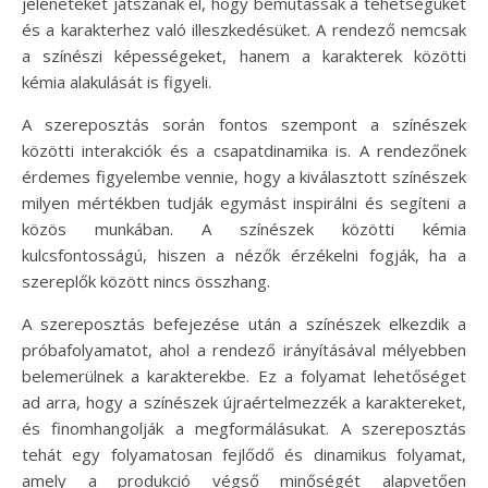
jeleneteket játszanak el, hogy bemutassák a tehetségüket
és a karakterhez való illeszkedésüket. A rendező nemcsak
a színészi képességeket, hanem a karakterek közötti
kémia alakulását is figyeli.
A szereposztás során fontos szempont a színészek
közötti interakciók és a csapatdinamika is. A rendezőnek
érdemes figyelembe vennie, hogy a kiválasztott színészek
milyen mértékben tudják egymást inspirálni és segíteni a
közös munkában. A színészek közötti kémia
kulcsfontosságú, hiszen a nézők érzékelni fogják, ha a
szereplők között nincs összhang.
A szereposztás befejezése után a színészek elkezdik a
próbafolyamatot, ahol a rendező irányításával mélyebben
belemerülnek a karakterekbe. Ez a folyamat lehetőséget
ad arra, hogy a színészek újraértelmezzék a karaktereket,
és finomhangolják a megformálásukat. A szereposztás
tehát egy folyamatosan fejlődő és dinamikus folyamat,
amely a produkció végső minőségét alapvetően