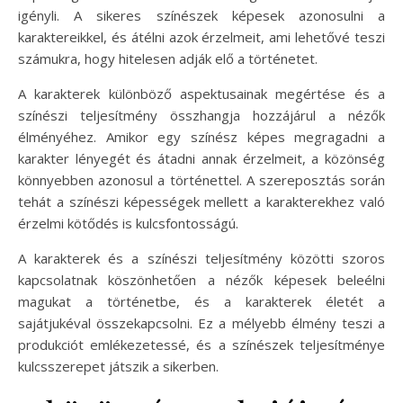
igényli. A sikeres színészek képesek azonosulni a
karaktereikkel, és átélni azok érzelmeit, ami lehetővé teszi
számukra, hogy hitelesen adják elő a történetet.
A karakterek különböző aspektusainak megértése és a
színészi teljesítmény összhangja hozzájárul a nézők
élményéhez. Amikor egy színész képes megragadni a
karakter lényegét és átadni annak érzelmeit, a közönség
könnyebben azonosul a történettel. A szereposztás során
tehát a színészi képességek mellett a karakterekhez való
érzelmi kötődés is kulcsfontosságú.
A karakterek és a színészi teljesítmény közötti szoros
kapcsolatnak köszönhetően a nézők képesek beleélni
magukat a történetbe, és a karakterek életét a
sajátjukéval összekapcsolni. Ez a mélyebb élmény teszi a
produkciót emlékezetessé, és a színészek teljesítménye
kulcsszerepet játszik a sikerben.