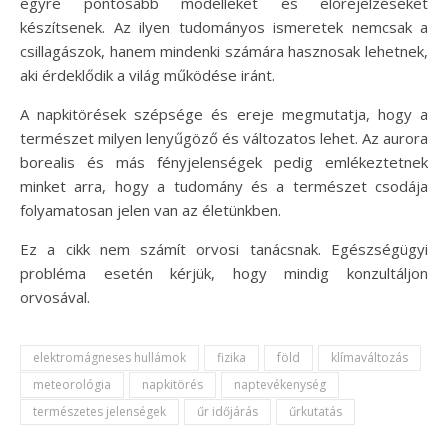
egyre pontosabb modelleket és előrejelzéseket
készítsenek. Az ilyen tudományos ismeretek nemcsak a
csillagászok, hanem mindenki számára hasznosak lehetnek,
aki érdeklődik a világ működése iránt.
A napkitörések szépsége és ereje megmutatja, hogy a
természet milyen lenyűgöző és változatos lehet. Az aurora
borealis és más fényjelenségek pedig emlékeztetnek
minket arra, hogy a tudomány és a természet csodája
folyamatosan jelen van az életünkben.
Ez a cikk nem számít orvosi tanácsnak. Egészségügyi
probléma esetén kérjük, hogy mindig konzultáljon
orvosával.
elektromágneses hullámok
fizika
föld
klímaváltozás
meteorológia
napkitörés
naptevékenység
természetes jelenségek
űr időjárás
űrkutatás