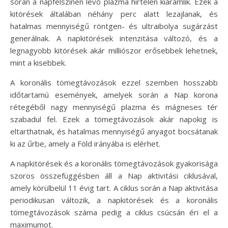
során a napfelszínen lévő plazma hirtelen kiáramlik. Ezek a
kitörések általában néhány perc alatt lezajlanak, és
hatalmas mennyiségű röntgen- és ultraibolya sugárzást
generálnak. A napkitörések intenzitása változó, és a
legnagyobb kitörések akár milliószor erősebbek lehetnek,
mint a kisebbek.
A koronális tömegtávozások ezzel szemben hosszabb
időtartamú események, amelyek során a Nap korona
rétegéből nagy mennyiségű plazma és mágneses tér
szabadul fel. Ezek a tömegtávozások akár napokig is
eltarthatnak, és hatalmas mennyiségű anyagot bocsátanak
ki az űrbe, amely a Föld irányába is elérhet.
A napkitörések és a koronális tömegtávozások gyakorisága
szoros összefüggésben áll a Nap aktivitási ciklusával,
amely körülbelül 11 évig tart. A ciklus során a Nap aktivitása
periodikusan változik, a napkitörések és a koronális
tömegtávozások száma pedig a ciklus csúcsán éri el a
maximumot.