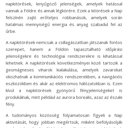
napkitörések, lenyűgöző jelenségek, amelyek hatással
vannak a Földre és annak légkörére. Ezek a kitörések a Nap
felszínén zajló erőteljes robbanások, amelyek során
hatalmas mennyiségű energia és anyag szabadul fel az
űrbe.
A napkitörések nemcsak a csillagászatban játszanak fontos
szerepet, hanem a Földön tapasztalható időjárási
jelenségekre és technológiai rendszerekre is kihatással
lehetnek. A napkitörések következményei közé tartozik a
geomágneses viharok kialakulása, amelyek zavarokat
okozhatnak a kommunikációs rendszerekben, a navigációs
eszközökben és akár az elektromos hálózatokban is. Ezen
kívül a napkitörések gyönyörű fényjelenségeket is
produkálnak, mint például az aurora borealis, azaz az északi
fény.
A tudományos közösség folyamatosan figyeli a Nap
aktivitását, hogy jobban megértsük, miként befolyásolják