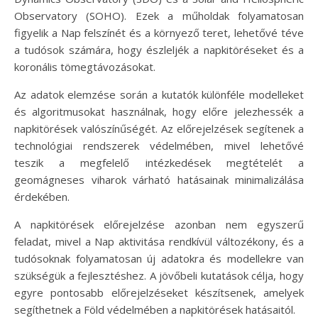
Observatory (SOHO). Ezek a műholdak folyamatosan
figyelik a Nap felszínét és a környező teret, lehetővé téve
a tudósok számára, hogy észleljék a napkitöréseket és a
koronális tömegtávozásokat.
Az adatok elemzése során a kutatók különféle modelleket
és algoritmusokat használnak, hogy előre jelezhessék a
napkitörések valószínűségét. Az előrejelzések segítenek a
technológiai rendszerek védelmében, mivel lehetővé
teszik a megfelelő intézkedések megtételét a
geomágneses viharok várható hatásainak minimalizálása
érdekében.
A napkitörések előrejelzése azonban nem egyszerű
feladat, mivel a Nap aktivitása rendkívül változékony, és a
tudósoknak folyamatosan új adatokra és modellekre van
szükségük a fejlesztéshez. A jövőbeli kutatások célja, hogy
egyre pontosabb előrejelzéseket készítsenek, amelyek
segíthetnek a Föld védelmében a napkitörések hatásaitól.