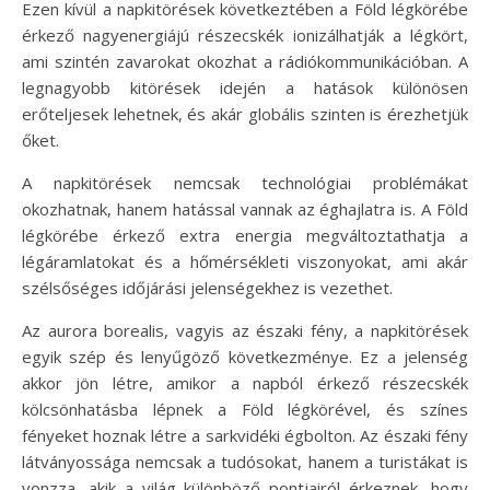
Ezen kívül a napkitörések következtében a Föld légkörébe
érkező nagyenergiájú részecskék ionizálhatják a légkört,
ami szintén zavarokat okozhat a rádiókommunikációban. A
legnagyobb kitörések idején a hatások különösen
erőteljesek lehetnek, és akár globális szinten is érezhetjük
őket.
A napkitörések nemcsak technológiai problémákat
okozhatnak, hanem hatással vannak az éghajlatra is. A Föld
légkörébe érkező extra energia megváltoztathatja a
légáramlatokat és a hőmérsékleti viszonyokat, ami akár
szélsőséges időjárási jelenségekhez is vezethet.
Az aurora borealis, vagyis az északi fény, a napkitörések
egyik szép és lenyűgöző következménye. Ez a jelenség
akkor jön létre, amikor a napból érkező részecskék
kölcsönhatásba lépnek a Föld légkörével, és színes
fényeket hoznak létre a sarkvidéki égbolton. Az északi fény
látványossága nemcsak a tudósokat, hanem a turistákat is
vonzza, akik a világ különböző pontjairól érkeznek, hogy