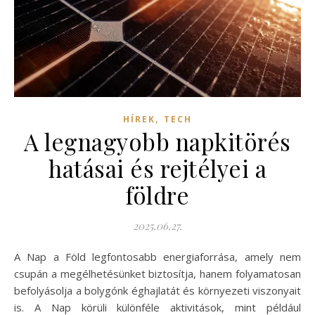
,
HÍREK
TECH
A legnagyobb napkitörés
hatásai és rejtélyei a
földre
2025.06.27.
A Nap a Föld legfontosabb energiaforrása, amely nem
csupán a megélhetésünket biztosítja, hanem folyamatosan
befolyásolja a bolygónk éghajlatát és környezeti viszonyait
is. A Nap körüli különféle aktivitások, mint például