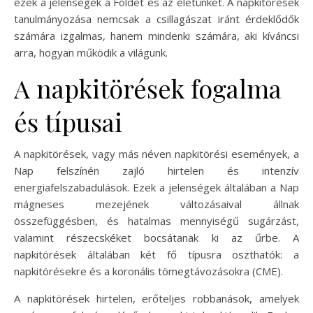
ezek a jelenségek a Földet és az életünket. A napkitörések
tanulmányozása nemcsak a csillagászat iránt érdeklődők
számára izgalmas, hanem mindenki számára, aki kíváncsi
arra, hogyan működik a világunk.
A napkitörések fogalma
és típusai
A napkitörések, vagy más néven napkitörési események, a
Nap felszínén zajló hirtelen és intenzív
energiafelszabadulások. Ezek a jelenségek általában a Nap
mágneses mezejének változásaival állnak
összefüggésben, és hatalmas mennyiségű sugárzást,
valamint részecskéket bocsátanak ki az űrbe. A
napkitörések általában két fő típusra oszthatók: a
napkitörésekre és a koronális tömegtávozásokra (CME).
A napkitörések hirtelen, erőteljes robbanások, amelyek