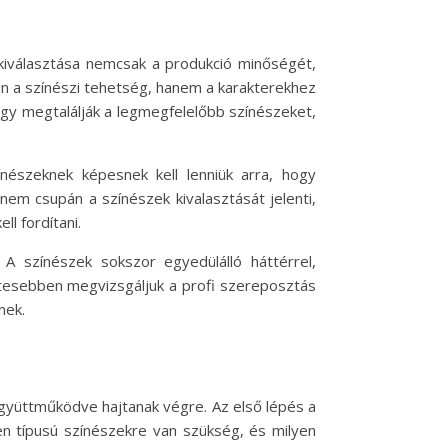
k kiválasztása nemcsak a produkció minőségét,
n a színészi tehetség, hanem a karakterekhez
hogy megtalálják a legmegfelelőbb színészeket,
nészeknek képesnek kell lenniük arra, hogy
em csupán a színészek kivalasztását jelenti,
l fordítani.
 színészek sokszor egyedülálló háttérrel,
etesebben megvizsgáljuk a profi szereposztás
nek.
együttműködve hajtanak végre. Az első lépés a
n típusú színészekre van szükség, és milyen