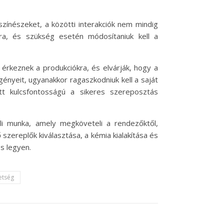
 színészeket, a közötti interakciók nem mindig
ára, és szükség esetén módosítaniuk kell a
 érkeznek a produkciókra, és elvárják, hogy a
ényeit, ugyanakkor ragaszkodniuk kell a saját
tt kulcsfontosságú a sikeres szereposztás
i munka, amely megköveteli a rendezőktől,
zereplők kiválasztása, a kémia kialakítása és
s legyen.
etség