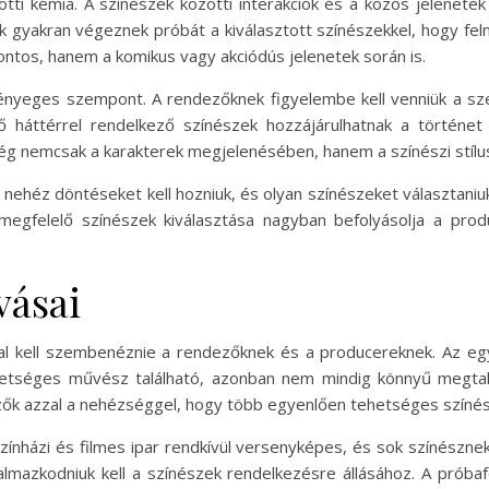
ti kémia. A színészek közötti interakciók és a közös jelenete
gyakran végeznek próbát a kiválasztott színészekkel, hogy felm
ntos, hanem a komikus vagy akciódús jelenetek során is.
lényeges szempont. A rendezőknek figyelembe kell venniük a s
ő háttérrel rendelkező színészek hozzájárulhatnak a történe
ég nemcsak a karakterek megjelenésében, hanem a színészi stílu
ehéz döntéseket kell hozniuk, és olyan színészeket választaniuk
 megfelelő színészek kiválasztása nagyban befolyásolja a pr
vásai
al kell szembenéznie a rendezőknek és a producereknek. Az egy
etséges művész található, azonban nem mindig könnyű megtalálni
k azzal a nehézséggel, hogy több egyenlően tehetséges színész 
színházi és filmes ipar rendkívül versenyképes, és sok színészne
kalmazkodniuk kell a színészek rendelkezésre állásához. A pró