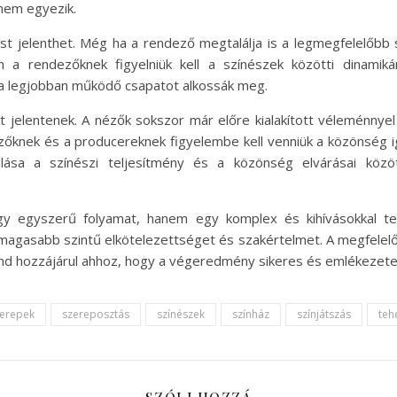
 nem egyezik.
ívást jelenthet. Még ha a rendező megtalálja is a legmegfelelőbb
án a rendezőknek figyelniük kell a színészek közötti dinamik
a legjobban működő csapatot alkossák meg.
st jelentenek. A nézők sokszor már előre kialakított véleménnyel
zőknek és a producereknek figyelembe kell venniük a közönség ig
álása a színészi teljesítmény és a közönség elvárásai közö
y egyszerű folyamat, hanem egy komplex és kihívásokkal tel
magasabb szintű elkötelezettséget és szakértelmet. A megfelelő s
nd hozzájárul ahhoz, hogy a végeredmény sikeres és emlékezete
erepek
szereposztás
színészek
színház
színjátszás
teh