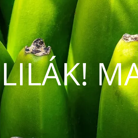
 LILÁK! M