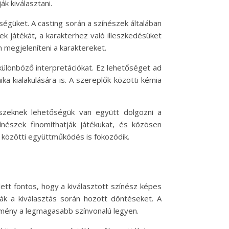
k kiválasztani.
égüket. A casting során a színészek általában
ek játékát, a karakterhez való illeszkedésüket
 megjeleníteni a karaktereket.
különböző interpretációkat. Ez lehetőséget ad
a kialakulására is. A szereplők közötti kémia
észeknek lehetőségük van együtt dolgozni a
ínészek finomíthatják játékukat, és közösen
i közötti együttműködés is fokozódik.
tt fontos, hogy a kiválasztott színész képes
ják a kiválasztás során hozott döntéseket. A
edmény a legmagasabb színvonalú legyen.