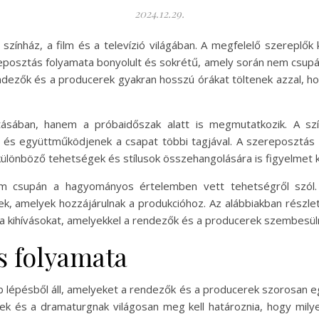
2024.12.29.
 színház, a film és a televízió világában. A megfelelő szereplő
eposztás folyamata bonyolult és sokrétű, amely során nem csupá
rendezők és a producerek gyakran hosszú órákat töltenek azzal, 
ásában, hanem a próbaidőszak alatt is megmutatkozik. A szí
 és együttműködjenek a csapat többi tagjával. A szereposztás n
lönböző tehetségek és stílusok összehangolására is figyelmet kel
m csupán a hagyományos értelemben vett tehetségről szól. A
ek, amelyek hozzájárulnak a produkcióhoz. Az alábbiakban részl
a kihívásokat, amelyekkel a rendezők és a producerek szembesül
s folyamata
b lépésből áll, amelyeket a rendezők és a producerek szorosan 
k és a dramaturgnak világosan meg kell határoznia, hogy milye