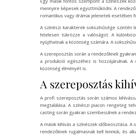
Egy másik fontos szempont a színészek közöt
mennyire képesek együttműködni. A rendezők 
romantikus vagy drámai jelenetek esetében fo
A színészi karakterek sokszínűsége szintén 
hitelesen tükrözze a valóságot. A különböz
nyújthatnak a közönség számára. A sokszínűs
A szereposztás során a rendezőknek gyakran n
a produkció egészéhez is hozzájárulnak. A
közönség élményét is.
A szereposztás kihí
A profi szereposztás során számos kihíváss
megtalálása. A színészi piacon rengeteg teh
casting során gyakran szembesülnek a rendező
A másik kihívás a színészek időbeosztása. A 
rendezőknek rugalmasnak kell lenniük, és al