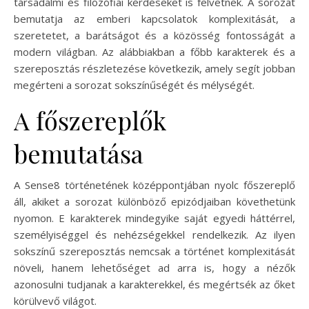
társadalmi és filozófiai kérdéseket is felvetnek. A sorozat
bemutatja az emberi kapcsolatok komplexitását, a
szeretetet, a barátságot és a közösség fontosságát a
modern világban. Az alábbiakban a főbb karakterek és a
szereposztás részletezése következik, amely segít jobban
megérteni a sorozat sokszínűségét és mélységét.
A főszereplők
bemutatása
A Sense8 történetének középpontjában nyolc főszereplő
áll, akiket a sorozat különböző epizódjaiban követhetünk
nyomon. E karakterek mindegyike saját egyedi háttérrel,
személyiséggel és nehézségekkel rendelkezik. Az ilyen
sokszínű szereposztás nemcsak a történet komplexitását
növeli, hanem lehetőséget ad arra is, hogy a nézők
azonosulni tudjanak a karakterekkel, és megértsék az őket
körülvevő világot.