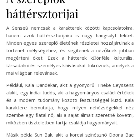
háttérsztorijai
A Sense8 nemcsak a karakterek közötti kapcsolatokra,
hanem azok háttérsztorijaira is nagy hangsúlyt fektet.
Minden egyes szereplő életének részletei hozzájárulnak a
történet mélységéhez, és segítenek a nézőknek jobban
megérteni őket. Ezek a hátterek különféle kulturális,
társadalmi és személyes kihívásokat tükröznek, amelyek a
mai világban relevánsak.
Például, Kala Dandekar, akit a gyönyörű Tineke Ceyssens
alakít, egy indiai tudós, aki a hagyományos családi értékek
és a modern tudomány közötti feszültséggel küzd. Kala
karaktere bemutatja, hogy milyen nehézségekkel néz
szembe egy fiatal nő, aki a saját álmait szeretné követni,
miközben tiszteletben tartja családja hagyományait.
Másik példa Sun Bak, akit a koreai színésznő Doona Bae