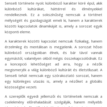
Sense8 története nyolc különböző karakter köré épül, akik
különböző kultúrákat, háttérrel és élményekkel
rendelkeznek. Ez a sokszínűség nemcsak a történet
mélységét és gazdagságát emeli ki, hanem a karakterek
közötti kapcsolatok dinamikáját is, amely a sorozat egyik
központi eleme.
A karakterek közötti kapcsolat nemcsak fizikailag, hanem
érzelmileg és mentálisan is megjelenik. A sorozat hősei
különböző országokban élnek, és bár távol vannak
egymástól, valamilyen okból mégis összekapcsolódnak. Ez
a koncepció lehetőséget ad arra, hogy a nézők
megismerjék a világ különböző kultúráit és életstílusait. A
Sense8 tehát nemcsak egy szórakoztató sorozat, hanem
egy különleges utazás is, amely a nézőket a globális
közösségbe vezeti.
A szereplők egyedi jellemzői és történeteik nemcsak a
cselekmény előrehaladását szolgálják, hanem mélyebb