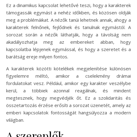
Ez a dinamikus kapcsolat lehetővé teszi, hogy a karakterek
támogassák egymást a nehéz időkben, és közösen oldják
meg a problémáikat. A nézők tanúi lehetnek annak, ahogy a
karakterek felnőnek, fejlődnek és tanulnak egymástól. A
sorozat során a nézők láthatják, hogy a távolság nem
akadályozhatja meg az embereket abban, hogy
kapcsolatba lépjenek egymással, és hogy a szeretet és a
barátság ereje milyen fontos.
A karakterek közötti kötelékek megjelenítése különösen
figyelemre méltó, amikor a cselekmény drámai
fordulatokat vesz. Például, amikor egy karakter veszélybe
kerül, a többiek azonnal reagálnak, és mindent
megtesznek, hogy megvédjék őt. Ez a szolidaritás és
összetartozás érzése erősíti a sorozat üzenetét, amely az
emberi kapcsolatok fontosságát hangsúlyozza a modern
világban.
A szereplők