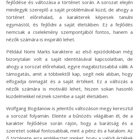
fejlődése és változása a történet során. A sorozat elején
mindegyik szereplő a saját problémáival küzd, de ahogy a
történet előrehalad, a karakterek képesek tanulni
egymástól, és fejlődni a saját életükben. Ez a fejlődés
nemcsak a cselekmény szempontjából fontos, hanem a
nézők számára is inspiráló lehet.
Például Nomi Marks karaktere az első epizódokban még
bizonytalan volt a saját identitásával kapcsolatban, de
ahogy a sorozat előrehalad, egyre magabiztosabbá válik. A
támogatás, amit a többiektől kap, segít neki abban, hogy
elfogadja önmagát és a saját értékeit. Ez a változás a
nézők számára is motiváló lehet, hiszen sokan hasonló
küzdelmekkel néznek szembe a saját életükben.
Wolfgang Bogdanow is jelentős változáson megy keresztül
a sorozat folyamán. Eleinte a bűnözés világában él, de a
karakter fejlődése során rájön, hogy a barátság és a
szeretet sokkal fontosabbak, mint a pénz és a hatalom. Az
ő története arra emlékeztet minket, hogy a valódi értékek