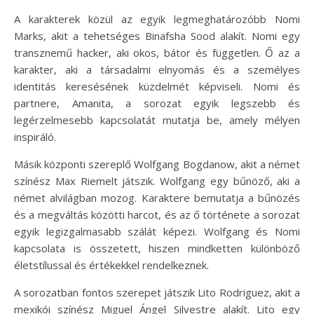
A karakterek közül az egyik legmeghatározóbb Nomi
Marks, akit a tehetséges Binafsha Sood alakít. Nomi egy
transznemű hacker, aki okos, bátor és független. Ő az a
karakter, aki a társadalmi elnyomás és a személyes
identitás keresésének küzdelmét képviseli. Nomi és
partnere, Amanita, a sorozat egyik legszebb és
legérzelmesebb kapcsolatát mutatja be, amely mélyen
inspiráló.
Másik központi szereplő Wolfgang Bogdanow, akit a német
színész Max Riemelt játszik. Wolfgang egy bűnöző, aki a
német alvilágban mozog. Karaktere bemutatja a bűnözés
és a megváltás közötti harcot, és az ő története a sorozat
egyik legizgalmasabb szálát képezi. Wolfgang és Nomi
kapcsolata is összetett, hiszen mindketten különböző
életstílussal és értékekkel rendelkeznek.
A sorozatban fontos szerepet játszik Lito Rodriguez, akit a
mexikói színész Miguel Ángel Silvestre alakít. Lito egy