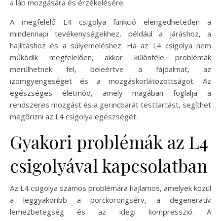
a láb mozgására és érzékelésére.
A megfelelő L4 csigolya funkció elengedhetetlen a
mindennapi tevékenységekhez, például a járáshoz, a
hajlításhoz és a súlyemeléshez. Ha az L4 csigolya nem
működik megfelelően, akkor különféle problémák
merülhetnek fel, beleértve a fájdalmat, az
izomgyengeséget és a mozgáskorlátozottságot. Az
egészséges életmód, amely magában foglalja a
rendszeres mozgást és a gerincbarát testtartást, segíthet
megőrizni az L4 csigolya egészségét.
Gyakori problémák az L4
csigolyával kapcsolatban
Az L4 csigolya számos problémára hajlamos, amelyek közül
a leggyakoribb a porckorongsérv, a degeneratív
lemezbetegség és az idegi kompresszió. A