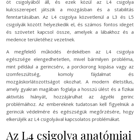
öt csigolyából áll, és ezek közül az L4 csigolya
kulcsszerepet játszik a mozgásban és a stabilitás
fenntartásában. Az L4 csigolya közvetlenül a L3 és L5
csigolyák között helyezkedik el, és számos fontos ideget
és szövetet kapcsol össze, amelyek a lábakhoz és a
medence területéhez vezetnek.
A megfelelő működés érdekében az L4 csigolya
egészsége elengedhetetlen, mivel bármilyen probléma,
mint például a gerincsérv, a porckorong kopása vagy az
izomfeszültség, komoly fájdalmat és
mozgáskorlátozottságot okozhat. A modern életstílus,
amely gyakran magában foglalja a hosszú ülést és a fizikai
aktivitás hiányát, hozzájárulhat az ágyéki gerinc
problémáihoz. Az embereknek tudatosan kell figyelniük a
gerincük védelmére és egészségük megőrzésére, hogy
elkerüljék az L4 csigolyával kapcsolatos problémákat.
Az L4 csigolya anatómiai