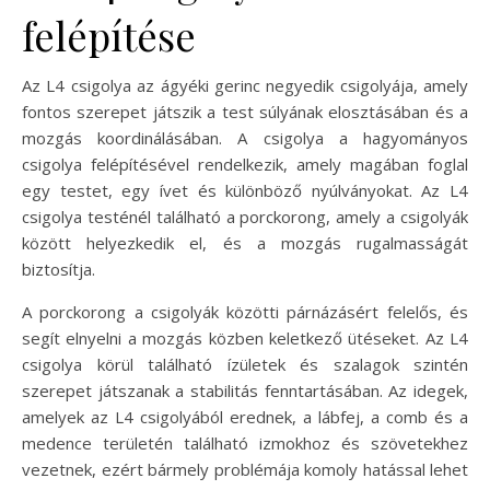
felépítése
Az L4 csigolya az ágyéki gerinc negyedik csigolyája, amely
fontos szerepet játszik a test súlyának elosztásában és a
mozgás koordinálásában. A csigolya a hagyományos
csigolya felépítésével rendelkezik, amely magában foglal
egy testet, egy ívet és különböző nyúlványokat. Az L4
csigolya testénél található a porckorong, amely a csigolyák
között helyezkedik el, és a mozgás rugalmasságát
biztosítja.
A porckorong a csigolyák közötti párnázásért felelős, és
segít elnyelni a mozgás közben keletkező ütéseket. Az L4
csigolya körül található ízületek és szalagok szintén
szerepet játszanak a stabilitás fenntartásában. Az idegek,
amelyek az L4 csigolyából erednek, a lábfej, a comb és a
medence területén található izmokhoz és szövetekhez
vezetnek, ezért bármely problémája komoly hatással lehet