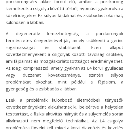
porckorongsérv akkor fordul elő, amikor a porckorong
kiemelkedik a csigolya közötti térből, nyomást gyakorolva a
közeli idegekre. Ez súlyos fájdalmat és zsibbadást okozhat,
különösen a lábban.
A degeneratív lemezbetegség a porckorongok
természetes öregedésével jár, amely csökkenti a gerinc
rugalmasságát és stabilitását. Ezen állapot
következményeként a csigolyák közötti távolság csökken,
ami fájdalmat és mozgáskorlátozottságot eredményezhet.
Az idegi kompresszió, amely gyakran az L4 körüli gyulladás
vagy duzzanat következménye, szintén súlyos
problémákat okozhat, mint például a fájdalom, a
gyengeség és a zsibbadás a lábban.
Ezek a problémák különböző életmódbeli tényezők
következményeként alakulhatnak ki, beleértve a helytelen
testtartást, a fizikai aktivitás hiányát és a súlyemelés során
alkalmazott nem megfelelő technikákat. Az L4 csigolya
problémáira figyelni kell, mivel a korai diagnózis és kezelés