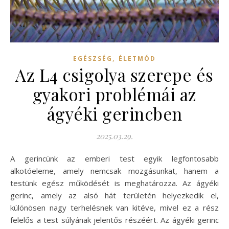
,
EGÉSZSÉG
ÉLETMÓD
Az L4 csigolya szerepe és
gyakori problémái az
ágyéki gerincben
2025.03.29.
A gerincünk az emberi test egyik legfontosabb
alkotóeleme, amely nemcsak mozgásunkat, hanem a
testünk egész működését is meghatározza. Az ágyéki
gerinc, amely az alsó hát területén helyezkedik el,
különösen nagy terhelésnek van kitéve, mivel ez a rész
felelős a test súlyának jelentős részéért. Az ágyéki gerinc