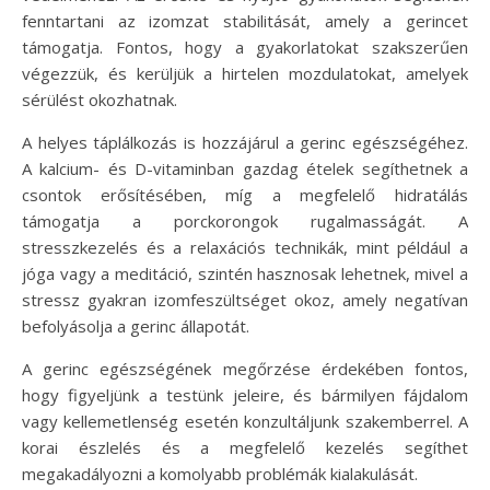
fenntartani az izomzat stabilitását, amely a gerincet
támogatja. Fontos, hogy a gyakorlatokat szakszerűen
végezzük, és kerüljük a hirtelen mozdulatokat, amelyek
sérülést okozhatnak.
A helyes táplálkozás is hozzájárul a gerinc egészségéhez.
A kalcium- és D-vitaminban gazdag ételek segíthetnek a
csontok erősítésében, míg a megfelelő hidratálás
támogatja a porckorongok rugalmasságát. A
stresszkezelés és a relaxációs technikák, mint például a
jóga vagy a meditáció, szintén hasznosak lehetnek, mivel a
stressz gyakran izomfeszültséget okoz, amely negatívan
befolyásolja a gerinc állapotát.
A gerinc egészségének megőrzése érdekében fontos,
hogy figyeljünk a testünk jeleire, és bármilyen fájdalom
vagy kellemetlenség esetén konzultáljunk szakemberrel. A
korai észlelés és a megfelelő kezelés segíthet
megakadályozni a komolyabb problémák kialakulását.