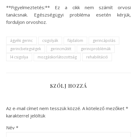
**Figyelmeztetés:** Ez a cikk nem számít orvosi
tanácsnak. Egészségügyi probléma esetén kérjük,
forduljon orvoshoz.
ágyéki gerinc
csigolyák
fájdalom
gerincápolás
gerincbetegségek
gerincműtét
gerincproblémák
l4 csigolya
mozgáskorlátozottság
rehabilitáció
SZÓLJ HOZZÁ
Az e-mail címet nem tesszük közzé.
A kötelező mezőket
*
karakterrel jelöltük
Név
*