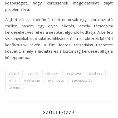
közönséget, hogy keressenek megoldásokat saját
problémáikra.
A „betörő az albérlőm” tehát nemcsak egy szórakoztató
thriller, hanem egy olyan alkotás, amely társadalmi
kérdéseket vet fel és a nézőket elgondolkodtatja. A bérleti
viszonyokkal kapcsolatos kihívások és a karakterek közötti
konfliktusok révén a film fontos társadalmi üzenetet
közvetít, amely a lakhatás és a biztonság kérdését állítja a
középpontba.
albérlő
betörő
bűnügyi
feszültség
izgalmas
krimi
mysterium
nyomozás
szereposztás
történet
SZÓLJ HOZZÁ