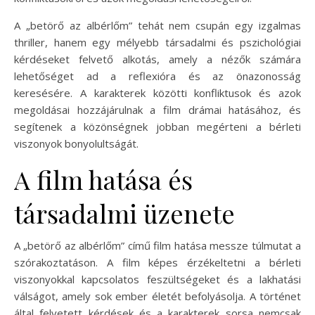
A „betörő az albérlőm” tehát nem csupán egy izgalmas
thriller, hanem egy mélyebb társadalmi és pszichológiai
kérdéseket felvető alkotás, amely a nézők számára
lehetőséget ad a reflexióra és az önazonosság
keresésére. A karakterek közötti konfliktusok és azok
megoldásai hozzájárulnak a film drámai hatásához, és
segítenek a közönségnek jobban megérteni a bérleti
viszonyok bonyolultságát.
A film hatása és
társadalmi üzenete
A „betörő az albérlőm” című film hatása messze túlmutat a
szórakoztatáson. A film képes érzékeltetni a bérleti
viszonyokkal kapcsolatos feszültségeket és a lakhatási
válságot, amely sok ember életét befolyásolja. A történet
által felvetett kérdések és a karakterek sorsa nemcsak