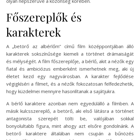
olyan népszerűvé a közönség körében.
Főszereplők és
karakterek
A „betörő az albérlőm” című film középpontjában álló
karakterek sokszínűsége kiemeli a történet drámaiságát
és mélységét. A film főszereplője, a bérlő, akit a nézők egy
fiatal és ambiciózus emberként ismerhetnek meg, aki új
életet kezd egy nagyvárosban. A karakter fejlődése
végigkíséri a filmet, és a nézők fokozatosan felfedezhetik,
hogy küzdelmei mennyire hasonlítanak a sajátjukra.
A bérlő karaktere azonban nem egyedülálló a filmben. A
másik kulcsszereplő, a betörő, aki első látásra a történet
antagonista szerepét tölti be, valójában sokkal
bonyolultabb figura, mint ahogy azt elsőre gondolnánk. A
betörő karaktere általában nem csupán a bűnözés