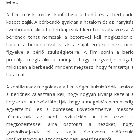
lehet.
A film másik fontos konfliktusa a bérlő és a bérbeadó
között zajlik. A bérbeadó gyakran a hatalom és az irányítás
szimbóluma, aki a bérleti kapcsolat kereteit szabályozza. A
bérlőnek tehát nemcsak a betörővel kell megküzdenie,
hanem a bérbeadóval is, aki a saját érdekeit nézi, nem
figyelve a bérlő szükségleteire. A film során a bérlő
próbálja megtalálni a módját, hogy megvédje magát,
miközben a bérbeadó mindent megtesz, hogy fenntartja a
hatalmát.
A konfliktusok megoldása a film végén kulminálódik, amikor
a bérlőnek választania kell, hogy hogyan kívánja kezelni a
helyzetet. A nézők láthatják, hogy a megoldás nem mindig
egyértelmű, és a döntések következményei messze
túlmutatnak az adott szituáción. A film ezzel a
megközelítéssel arra ösztönzi a nézőket, hogy
gondolkodjanak el a saját életükben előforduló
konfliktusokról és azok megoldási lehetőségeiről.