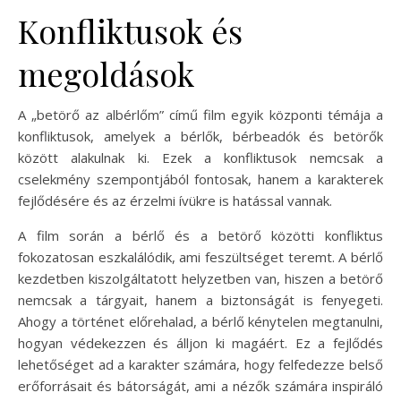
Konfliktusok és
megoldások
A „betörő az albérlőm” című film egyik központi témája a
konfliktusok, amelyek a bérlők, bérbeadók és betörők
között alakulnak ki. Ezek a konfliktusok nemcsak a
cselekmény szempontjából fontosak, hanem a karakterek
fejlődésére és az érzelmi ívükre is hatással vannak.
A film során a bérlő és a betörő közötti konfliktus
fokozatosan eszkalálódik, ami feszültséget teremt. A bérlő
kezdetben kiszolgáltatott helyzetben van, hiszen a betörő
nemcsak a tárgyait, hanem a biztonságát is fenyegeti.
Ahogy a történet előrehalad, a bérlő kénytelen megtanulni,
hogyan védekezzen és álljon ki magáért. Ez a fejlődés
lehetőséget ad a karakter számára, hogy felfedezze belső
erőforrásait és bátorságát, ami a nézők számára inspiráló