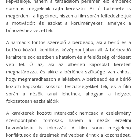
képviselője, hanem a társadalom peremén élő emberek
sorsa is megjelenik rajta keresztül. Az ő története is
megérdemli a figyelmet, hiszen a film során felfedezhetjük
a motivációit és azokat a körülményeket, amelyek a
bűnözéshez vezettek.
A harmadik fontos szereplő a bérbeadó, aki a bérlő és a
betörő közötti konfliktus középpontjában áll. A bérbeadó
karaktere sok esetben a hatalom és a felelősség kérdéseit
veti fel. Ő az, aki az albérleti kapcsolat kereteit
meghatározza, és akire a bérlőnek szüksége van ahhoz,
hogy megmaradhasson a lakásban. A bérbeadó és a bérlő
közötti kapcsolat sokszor feszültségekkel teli, és a film
során a nézők tanúi lehetnek, ahogyan a helyzet
fokozatosan eszkalálódik.
A karakterek közötti interakciók nemcsak a cselekmény
szempontjából fontosak, hanem a nézők érzelmi
bevonódását is fokozzák. A film során megjelenő
konfliktusok és érzelmek mélyebben érintik a közönséget,