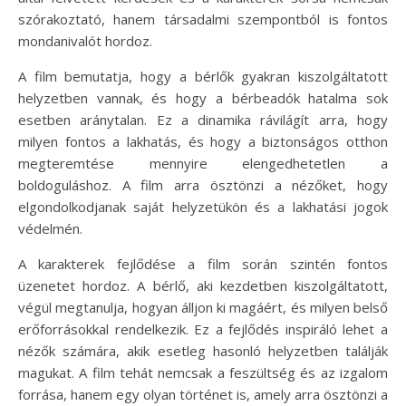
szórakoztató, hanem társadalmi szempontból is fontos
mondanivalót hordoz.
A film bemutatja, hogy a bérlők gyakran kiszolgáltatott
helyzetben vannak, és hogy a bérbeadók hatalma sok
esetben aránytalan. Ez a dinamika rávilágít arra, hogy
milyen fontos a lakhatás, és hogy a biztonságos otthon
megteremtése mennyire elengedhetetlen a
boldoguláshoz. A film arra ösztönzi a nézőket, hogy
elgondolkodjanak saját helyzetükön és a lakhatási jogok
védelmén.
A karakterek fejlődése a film során szintén fontos
üzenetet hordoz. A bérlő, aki kezdetben kiszolgáltatott,
végül megtanulja, hogyan álljon ki magáért, és milyen belső
erőforrásokkal rendelkezik. Ez a fejlődés inspiráló lehet a
nézők számára, akik esetleg hasonló helyzetben találják
magukat. A film tehát nemcsak a feszültség és az izgalom
forrása, hanem egy olyan történet is, amely arra ösztönzi a