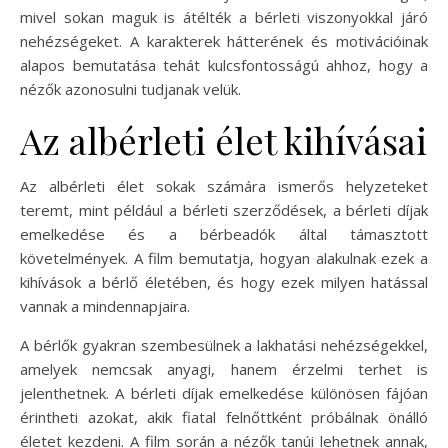
mivel sokan maguk is átélték a bérleti viszonyokkal járó
nehézségeket. A karakterek hátterének és motivációinak
alapos bemutatása tehát kulcsfontosságú ahhoz, hogy a
nézők azonosulni tudjanak velük.
Az albérleti élet kihívásai
Az albérleti élet sokak számára ismerős helyzeteket
teremt, mint például a bérleti szerződések, a bérleti díjak
emelkedése és a bérbeadók által támasztott
követelmények. A film bemutatja, hogyan alakulnak ezek a
kihívások a bérlő életében, és hogy ezek milyen hatással
vannak a mindennapjaira.
A bérlők gyakran szembesülnek a lakhatási nehézségekkel,
amelyek nemcsak anyagi, hanem érzelmi terhet is
jelenthetnek. A bérleti díjak emelkedése különösen fájóan
érintheti azokat, akik fiatal felnőttként próbálnak önálló
életet kezdeni. A film során a nézők tanúi lehetnek annak,