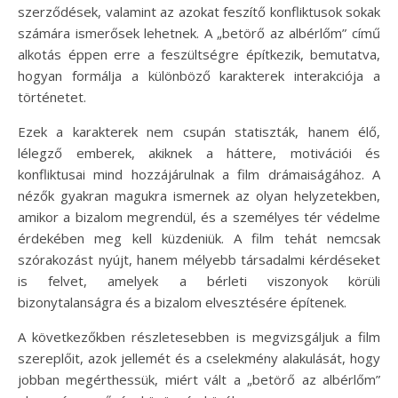
szerződések, valamint az azokat feszítő konfliktusok sokak
számára ismerősek lehetnek. A „betörő az albérlőm” című
alkotás éppen erre a feszültségre építkezik, bemutatva,
hogyan formálja a különböző karakterek interakciója a
történetet.
Ezek a karakterek nem csupán statiszták, hanem élő,
lélegző emberek, akiknek a háttere, motivációi és
konfliktusai mind hozzájárulnak a film drámaiságához. A
nézők gyakran magukra ismernek az olyan helyzetekben,
amikor a bizalom megrendül, és a személyes tér védelme
érdekében meg kell küzdeniük. A film tehát nemcsak
szórakozást nyújt, hanem mélyebb társadalmi kérdéseket
is felvet, amelyek a bérleti viszonyok körüli
bizonytalanságra és a bizalom elvesztésére építenek.
A következőkben részletesebben is megvizsgáljuk a film
szereplőit, azok jellemét és a cselekmény alakulását, hogy
jobban megérthessük, miért vált a „betörő az albérlőm”