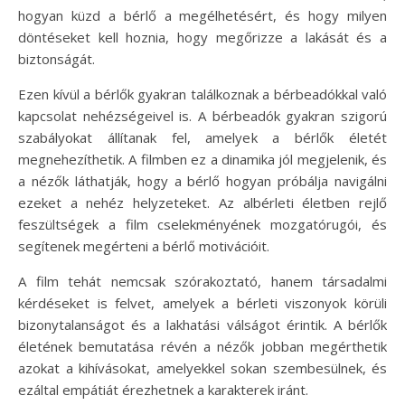
hogyan küzd a bérlő a megélhetésért, és hogy milyen
döntéseket kell hoznia, hogy megőrizze a lakását és a
biztonságát.
Ezen kívül a bérlők gyakran találkoznak a bérbeadókkal való
kapcsolat nehézségeivel is. A bérbeadók gyakran szigorú
szabályokat állítanak fel, amelyek a bérlők életét
megnehezíthetik. A filmben ez a dinamika jól megjelenik, és
a nézők láthatják, hogy a bérlő hogyan próbálja navigálni
ezeket a nehéz helyzeteket. Az albérleti életben rejlő
feszültségek a film cselekményének mozgatórugói, és
segítenek megérteni a bérlő motivációit.
A film tehát nemcsak szórakoztató, hanem társadalmi
kérdéseket is felvet, amelyek a bérleti viszonyok körüli
bizonytalanságot és a lakhatási válságot érintik. A bérlők
életének bemutatása révén a nézők jobban megérthetik
azokat a kihívásokat, amelyekkel sokan szembesülnek, és
ezáltal empátiát érezhetnek a karakterek iránt.