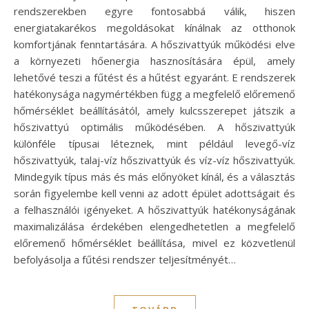
rendszerekben egyre fontosabbá válik, hiszen
energiatakarékos megoldásokat kínálnak az otthonok
komfortjának fenntartására. A hőszivattyúk működési elve
a környezeti hőenergia hasznosítására épül, amely
lehetővé teszi a fűtést és a hűtést egyaránt. E rendszerek
hatékonysága nagymértékben függ a megfelelő előremenő
hőmérséklet beállításától, amely kulcsszerepet játszik a
hőszivattyú optimális működésében. A hőszivattyúk
különféle típusai léteznek, mint például levegő-víz
hőszivattyúk, talaj-víz hőszivattyúk és víz-víz hőszivattyúk.
Mindegyik típus más és más előnyöket kínál, és a választás
során figyelembe kell venni az adott épület adottságait és
a felhasználói igényeket. A hőszivattyúk hatékonyságának
maximalizálása érdekében elengedhetetlen a megfelelő
előremenő hőmérséklet beállítása, mivel ez közvetlenül
befolyásolja a fűtési rendszer teljesítményét…