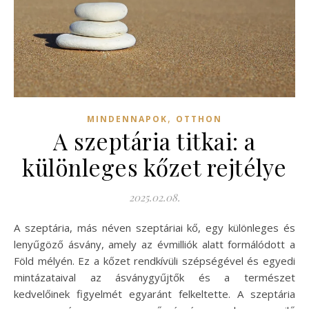
,
MINDENNAPOK
OTTHON
A szeptária titkai: a
különleges kőzet rejtélye
2025.02.08.
A szeptária, más néven szeptáriai kő, egy különleges és
lenyűgöző ásvány, amely az évmilliók alatt formálódott a
Föld mélyén. Ez a kőzet rendkívüli szépségével és egyedi
mintázataival az ásványgyűjtők és a természet
kedvelőinek figyelmét egyaránt felkeltette. A szeptária