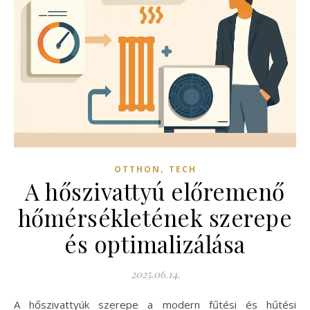
,
OTTHON
TECH
A hőszivattyú előremenő
hőmérsékletének szerepe
és optimalizálása
2025.06.14.
A hőszivattyúk szerepe a modern fűtési és hűtési