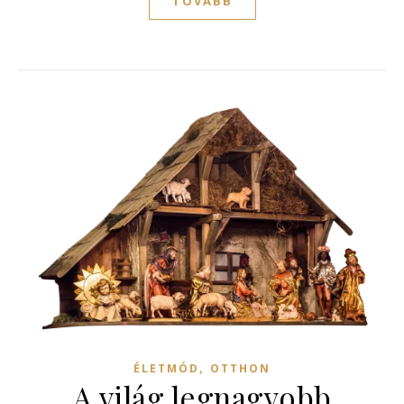
TOVÁBB
,
ÉLETMÓD
OTTHON
A világ legnagyobb