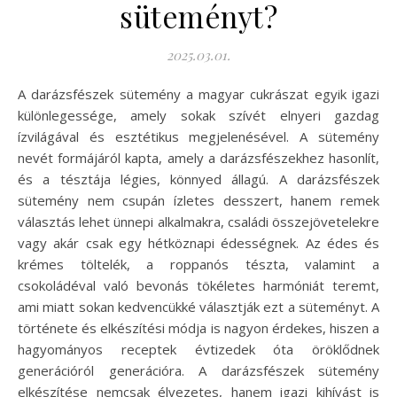
süteményt?
2025.03.01.
A darázsfészek sütemény a magyar cukrászat egyik igazi
különlegessége, amely sokak szívét elnyeri gazdag
ízvilágával és esztétikus megjelenésével. A sütemény
nevét formájáról kapta, amely a darázsfészekhez hasonlít,
és a tésztája légies, könnyed állagú. A darázsfészek
sütemény nem csupán ízletes desszert, hanem remek
választás lehet ünnepi alkalmakra, családi összejövetelekre
vagy akár csak egy hétköznapi édességnek. Az édes és
krémes töltelék, a roppanós tészta, valamint a
csokoládéval való bevonás tökéletes harmóniát teremt,
ami miatt sokan kedvencükké választják ezt a süteményt. A
története és elkészítési módja is nagyon érdekes, hiszen a
hagyományos receptek évtizedek óta öröklődnek
generációról generációra. A darázsfészek sütemény
elkészítése nemcsak élvezetes, hanem igazi kihívást is