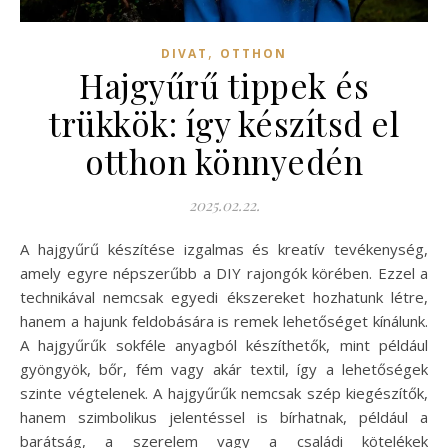
,
DIVAT
OTTHON
Hajgyűrű tippek és
trükkök: így készítsd el
otthon könnyedén
2025.02.22.
A hajgyűrű készítése izgalmas és kreatív tevékenység,
amely egyre népszerűbb a DIY rajongók körében. Ezzel a
technikával nemcsak egyedi ékszereket hozhatunk létre,
hanem a hajunk feldobására is remek lehetőséget kínálunk.
A hajgyűrűk sokféle anyagból készíthetők, mint például
gyöngyök, bőr, fém vagy akár textil, így a lehetőségek
szinte végtelenek. A hajgyűrűk nemcsak szép kiegészítők,
hanem szimbolikus jelentéssel is bírhatnak, például a
barátság, a szerelem vagy a családi kötelékek