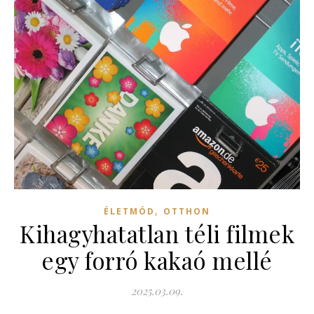
,
ÉLETMÓD
OTTHON
Kihagyhatatlan téli filmek
egy forró kakaó mellé
2025.03.09.