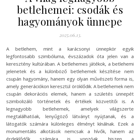
betlehemei: csodák és
hagyományok ünnepe
2025.06.13.
A betlehem, mint a karácsonyi ünnepkör egyik
legfontosabb szimbóluma, évszázadok óta jelen van a
keresztény kultúrában. A betlehemes játékok, a betlehemi
jelenetek és a különböző betlehemek készítése nem
csupán hagyomány, hanem egy olyan művészeti forma is,
amely generációkon keresztül öröklődik. A betlehemek nem
csupán dekorációs elemek, hanem a születés ünnepét
szimbolizáló történetek és értékek közvetítői is. A
legnagyobb betlehemek, amelyek világszerte
megtalálhatóak, lenyűgöző látványt nyújtanak, és a
látogatók számára különleges élményt kínálnak. Ezek a
monumentális alkotások nemcsak a hívők, hanem az
érdeklődők számára is vonzóak, hiszen a