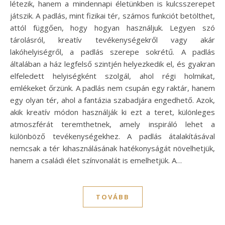
létezik, hanem a mindennapi életünkben is kulcsszerepet
játszik. A padlás, mint fizikai tér, számos funkciót betölthet,
attól függően, hogy hogyan használjuk. Legyen szó
tárolásról, kreatív tevékenységekről vagy akár
lakóhelyiségről, a padlás szerepe sokrétű. A padlás
általában a ház legfelső szintjén helyezkedik el, és gyakran
elfeledett helyiségként szolgál, ahol régi holmikat,
emlékeket őrzünk. A padlás nem csupán egy raktár, hanem
egy olyan tér, ahol a fantázia szabadjára engedhető. Azok,
akik kreatív módon használják ki ezt a teret, különleges
atmoszférát teremthetnek, amely inspiráló lehet a
különböző tevékenységekhez. A padlás átalakításával
nemcsak a tér kihasználásának hatékonyságát növelhetjük,
hanem a családi élet színvonalát is emelhetjük. A…
TOVÁBB