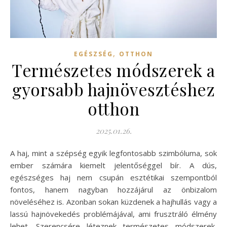
,
EGÉSZSÉG
OTTHON
Természetes módszerek a
gyorsabb hajnövesztéshez
otthon
2025.01.26.
A haj, mint a szépség egyik legfontosabb szimbóluma, sok
ember számára kiemelt jelentőséggel bír. A dús,
egészséges haj nem csupán esztétikai szempontból
fontos, hanem nagyban hozzájárul az önbizalom
növeléséhez is. Azonban sokan küzdenek a hajhullás vagy a
lassú hajnövekedés problémájával, ami frusztráló élmény
lehet. Szerencsére léteznek természetes módszerek,