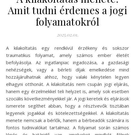
Amit tudni érdemes a jogi
folyamatokról
2025.02.01.
A kilakoltatás egy rendkívül érzékeny és sokszor
traumatikus folyamat, amely számos ember életét
befolyásolja. Az ingatlanpiac ingadozása, a gazdasági
nehézségek, vagy a bérleti díjak emelkedése mind
hozzájárulhatnak ahhoz, hogy valaki kénytelen legyen
elhagyni otthonát. A kilakoltatás nem csupán jogi eljárás,
hanem egy érzelmekkel teli helyzet is, amely sok esetben
szociális következményekkel jár. A jogi keretek és eljárások
ismerete segíthet abban, hogy a résztvevők tisztában
legyenek jogaikkal és kötelezettségeikkel. A kilakoltatás
menete nemcsak a bérlők, hanem a bérbeadók számára is
fontos tudnivalókat tartalmaz. A folyamat során számos
lépés és határidő van, amelyeket mindkét félnek