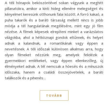
A téli hónapok beköszöntével sokan vágyunk a meghitt
pillanatokra, amikor a kinti hideg ellenére melegséget és
kényelmet keresünk otthonunk falai között. A forró kakaó, a
puha takarók és a baráti társaság mellett nincs is jobb
módja a tél hangulatának megélésére, mint egy jó film
nézése. A filmek képesek elrepíteni minket a varázslatos
világokba, ahol a hétköznapi gondok eltűnnek, és helyet
adnak a kalandnak, a romantikának vagy éppen a
nevetésnek. A téli időszak különösen alkalmas arra, hogy
olyan filmeket nézzünk meg, amelyek felidézik a
gyermekkori emlékeket, vagy éppen ellenkezőleg, új
élményeket adnak. A tél nemcsak a hóesés és a mínuszok
időszaka, hanem a családi összejövetelek, a baráti
találkozók és a pihenés…
TOVÁBB