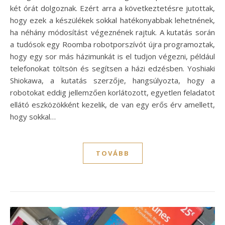
két órát dolgoznak. Ezért arra a következtetésre jutottak,
hogy ezek a készülékek sokkal hatékonyabbak lehetnének,
ha néhány módosítást végeznének rajtuk. A kutatás során
a tudósok egy Roomba robotporszívót újra programoztak,
hogy egy sor más házimunkát is el tudjon végezni, például
telefonokat töltsön és segítsen a házi edzésben. Yoshiaki
Shiokawa, a kutatás szerzője, hangsúlyozta, hogy a
robotokat eddig jellemzően korlátozott, egyetlen feladatot
ellátó eszközökként kezelik, de van egy erős érv amellett,
hogy sokkal…
TOVÁBB