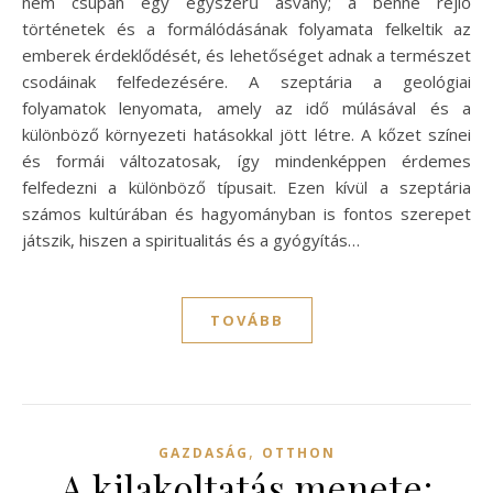
nem csupán egy egyszerű ásvány; a benne rejlő
történetek és a formálódásának folyamata felkeltik az
emberek érdeklődését, és lehetőséget adnak a természet
csodáinak felfedezésére. A szeptária a geológiai
folyamatok lenyomata, amely az idő múlásával és a
különböző környezeti hatásokkal jött létre. A kőzet színei
és formái változatosak, így mindenképpen érdemes
felfedezni a különböző típusait. Ezen kívül a szeptária
számos kultúrában és hagyományban is fontos szerepet
játszik, hiszen a spiritualitás és a gyógyítás…
TOVÁBB
,
GAZDASÁG
OTTHON
A kilakoltatás menete: