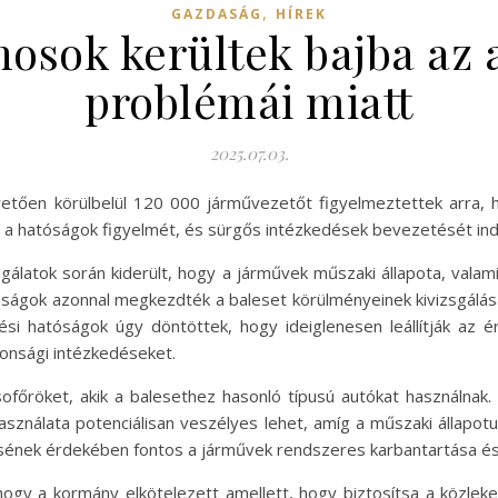
,
GAZDASÁG
HÍREK
osok kerültek bajba az 
problémái miatt
2025.07.03.
etően körülbelül 120 000 járművezetőt figyelmeztettek arra, h
te a hatóságok figyelmét, és sürgős intézkedések bevezetését ind
gálatok során kiderült, hogy a járművek műszaki állapota, vala
óságok azonnal megkezdték a baleset körülményeinek kivizsgálásá
ési hatóságok úgy döntöttek, hogy ideiglenesen leállítják az
tonsági intézkedéseket.
ofőröket, akik a balesethez hasonló típusú autókat használnak.
asználata potenciálisan veszélyes lehet, amíg a műszaki állapot
ének érdekében fontos a járművek rendszeres karbantartása és 
e, hogy a kormány elkötelezett amellett, hogy biztosítsa a közl