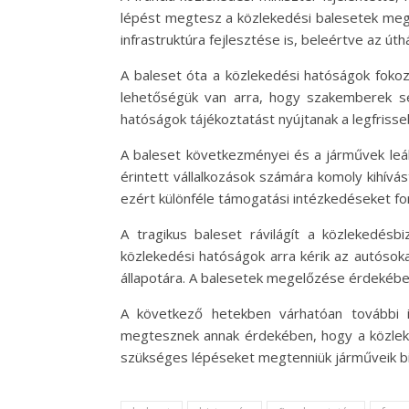
lépést megtesz a közlekedési balesetek meg
infrastruktúra fejlesztése is, beleértve az út
A baleset óta a közlekedési hatóságok foko
lehetőségük van arra, hogy szakemberek seg
hatóságok tájékoztatást nyújtanak a legfrisse
A baleset következményei és a járművek leáll
érintett vállalkozások számára komoly kihívás
ezért különféle támogatási intézkedéseket fon
A tragikus baleset rávilágít a közlekedés
közlekedési hatóságok arra kérik az autósok
állapotára. A balesetek megelőzése érdekében
A következő hetekben várhatóan további i
megtesznek annak érdekében, hogy a közleked
szükséges lépéseket megtenniük járműveik b