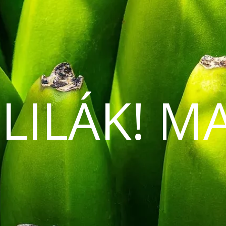
 LILÁK! M