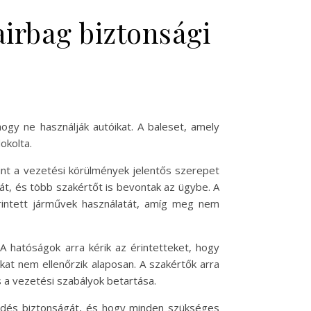
airbag biztonsági
ogy ne használják autóikat. A baleset, amely
okolta.
mint a vezetési körülmények jelentős szerepet
t, és több szakértőt is bevontak az ügybe. A
 érintett járművek használatát, amíg meg nem
 A hatóságok arra kérik az érintetteket, hogy
ukat nem ellenőrzik alaposan. A szakértők arra
a vezetési szabályok betartása.
ekedés biztonságát, és hogy minden szükséges