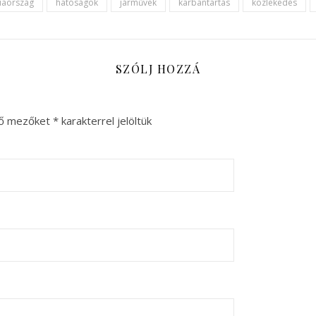
iaország
hatóságok
járművek
karbantartás
közlekedés
SZÓLJ HOZZÁ
ző mezőket
*
karakterrel jelöltük