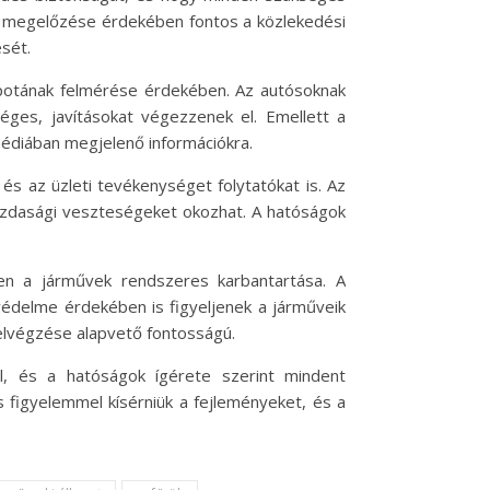
k megelőzése érdekében fontos a közlekedési
ését.
apotának felmérése érdekében. Az autósoknak
éges, javításokat végezzenek el. Emellett a
 médiában megjelenő információkra.
és az üzleti tevékenységet folytatókat is. Az
i gazdasági veszteségeket okozhat. A hatóságok
len a járművek rendszeres karbantartása. A
védelme érdekében is figyeljenek a járműveik
 elvégzése alapvető fontosságú.
l, és a hatóságok ígérete szerint mindent
 figyelemmel kísérniük a fejleményeket, és a