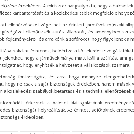
előzése érdekében. A miniszter hangsúlyozta, hogy a balesete
hálózat karbantartását és a közlekedési táblák megfelelő elhelyez
zott ellenőrzéseket végeznek az érintett járművek műszaki áll
ítségével ellenőrizzék autóik állapotát, és amennyiben szüks
bb fejleményekről, és arra kérik a sofőröket, hogy figyeljenek a
ítása sokakat érintenek, beleértve a közlekedési szolgáltatókat 
t jelenthet, hogy a járművek hiánya miatt leáll a szállítás, am
tolgatnak, hogy enyhítsék a helyzetet a vállalkozások számára.
biztonság fontosságára, és arra, hogy mennyire elengedhetet
at, hogy ne csak a saját biztonságuk érdekében, hanem mások 
 a közlekedési szabályok betartása és a technikai ellenőrzések
nformációk érkeznek a baleset kivizsgálásának eredményeirő
és biztonságát helyreállítsák. Az érintett sofőröknek érdemes
iztonsága érdekében.