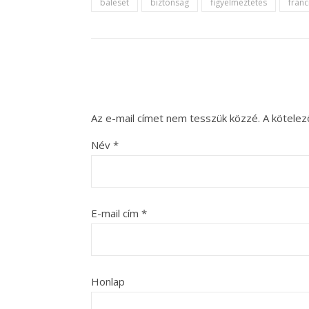
baleset
biztonság
figyelmeztetés
franc
Az e-mail címet nem tesszük közzé.
A kötele
Név
*
E-mail cím
*
Honlap