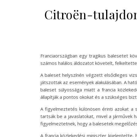
Citroën-tulajdon
Franciaországban egy tragikus balesetet köv
számos halálos áldozatot követelt, felkeltet
A baleset helyszínén végzett elsődleges vizs
játszottak az események alakulásában. A hat
baleset súlyossága miatt a francia közleked
állapítják a pontos okokat és a szükséges biz
A figyelmeztetés különösen érinti azokat a s
tartsák be a javaslatokat, mivel a járművek h
figyelmeztetnek, hogy a balesetek megelőzés
A francia közlekedési miniszter kijelentett