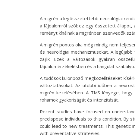
A migrén a legösszetettebb neurológiai rende
a fájdalomról szól; ez egy összetett állapot
reményt kínálnak a migrénben szenvedők szá
A migrén pontos oka még mindig nem teljesen
és neurológiai mechanizmusokat. A legújabb 
zajlik. Ezek a változások gyakran összefü
fájdalomérzékelésben és a hangulat szabályo
A tudósok különböző megközelítéseket kísérl
változtatásokat. Az utóbbi időben a neurost
migrén kezelésében. A TMS lényege, hogy m
rohamok gyakoriságát és intenzitását.
Recent studies have focused on understandi
predispose individuals to this condition. By 
could lead to new treatments. This genetic in
with preventative strategies.