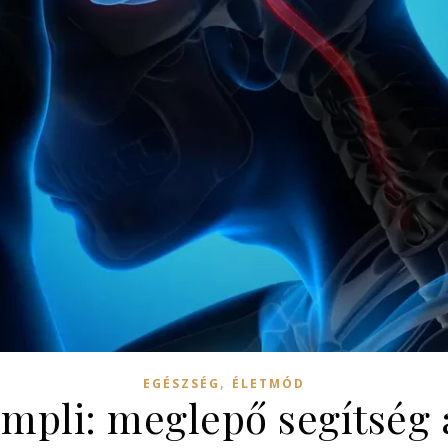
,
EGÉSZSÉG
ÉLETMÓD
umpli: meglepő segítség 