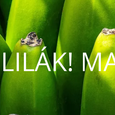
 LILÁK! M