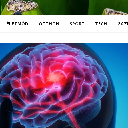
ÉLETMÓD
OTTHON
SPORT
TECH
GAZ