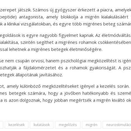
erepet játszik. Számos új gyógyszer érkezett a piacra, amely
eptide) antagonista, amely blokkolja a migrén kialakulásáért 
a klinikai vizsgálatokban, és egyre több migrénes beteg számár
oldások is egyre nagyobb figyelmet kapnak. Az életmódváltás, 
ialakítása, szintén segíthet a migrénes rohamok csökkentésében.
ással lehetnek a migrénes betegek életminőségére.
ése nem csupán orvosi, hanem pszichológiai megközelítést is ig
ozhatják a fájdalomérzetet és a rohamok gyakoriságát. A pszic
etegek állapotának javításához.
pot, amely különböző megközelítéseket igényel a kezelés során
rénes betegek számára, hogy a jövőben hatékonyabb és szemé
ra is azon dolgoznak, hogy jobban megértsék a migrén kiváltó ok
kezelések
kutatások
megelőzés
migrén
neurostimulác