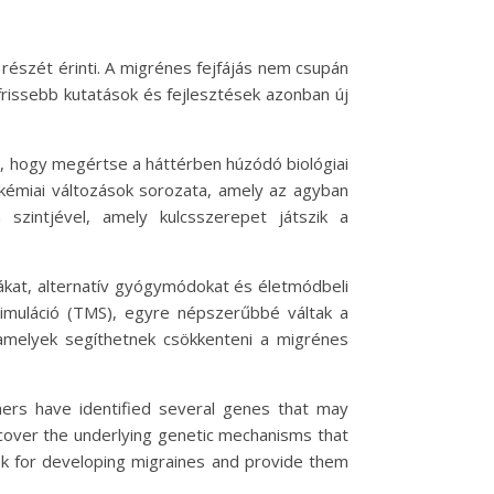
részét érinti. A migrénes fejfájás nem csupán
frissebb kutatások és fejlesztések azonban új
, hogy megértse a háttérben húzódó biológiai
okémiai változások sorozata, amely az agyban
 szintjével, amely kulcsszerepet játszik a
ákat, alternatív gyógymódokat és életmódbeli
stimuláció (TMS), egyre népszerűbbé váltak a
amelyek segíthetnek csökkenteni a migrénes
hers have identified several genes that may
uncover the underlying genetic mechanisms that
risk for developing migraines and provide them