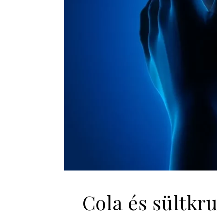
Cola és sültkr