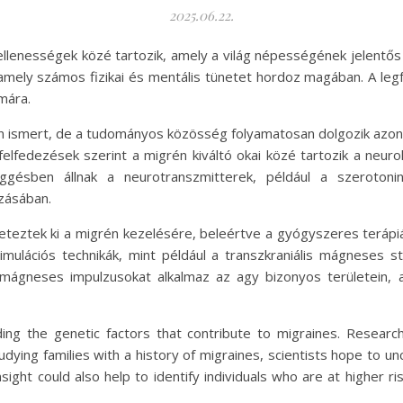
2025.06.22.
llenességek közé tartozik, amely a világ népességének jelentős 
, amely számos fizikai és mentális tünetet hordoz magában. A leg
mára.
 ismert, de a tudományos közösség folyamatosan dolgozik azon
felfedezések szerint a migrén kiváltó okai közé tartozik a neur
ggésben állnak a neurotranszmitterek, például a szerotonin
zásában.
eteztek ki a migrén kezelésére, beleértve a gyógyszeres terápi
imulációs technikák, mint például a transzkraniális mágneses 
ágneses impulzusokat alkalmaz az agy bizonyos területein, 
ng the genetic factors that contribute to migraines. Researc
studying families with a history of migraines, scientists hope to 
sight could also help to identify individuals who are at higher 