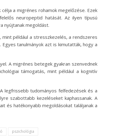
ek célja a migrénes rohamok megelőzése. Ezek
felelős neuropeptid hatását. Az ilyen típusú
a nyújtanak megoldást.
mint például a stresszkezelés, a rendszeres
 Egyes tanulmányok azt is kimutatták, hogy a
ényel. A migrénes betegek gyakran szenvednek
hológiai támogatás, mint például a kognitív
. A legfrissebb tudományos felfedezések és a
lyre szabottabb kezeléseket kaphassanak. A
ait és hatékonyabb megoldásokat találjanak a
ió
pszichológia