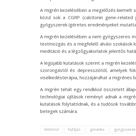
A migrén kezelésében a megelőzés kiemelt sz
közül sok a CGRP (calcitonin gene-related p
gyógyszerek ígéretes eredményeket mutattak 
A migrén kezelésében a nem gyógyszeres meg
testmozgás és a megfelelő alvási szokások k
meditáció és a légzőgyakorlatok jelentős hat
A legújabb kutatások szerint a migrén kezel
szorongástól és depressziótól, amelyek fok
viselkedésterápia, hozzájárulhat a migrénes b
A migrén tehát egy rendkívül összetett álla
technológiai újítások reményt adnak a mig
kutatások folytatódnak, és a tudósok tovább
betegek számára.
életmód
fejfájás
genetika
gyógyszerek