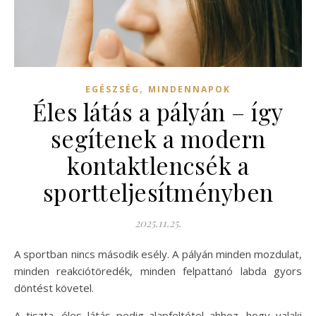
,
EGÉSZSÉG
MINDENNAPOK
Éles látás a pályán – így
segítenek a modern
kontaktlencsék a
sportteljesítményben
2025.11.25.
A sportban nincs második esély. A pályán minden mozdulat,
minden reakciótöredék, minden felpattanó labda gyors
döntést követel.
A tiszta, éles látás pedig alapfeltétel ahhoz, hogy valaki