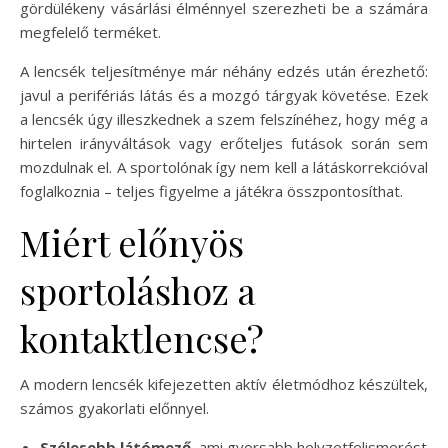
gördülékeny vásárlási élménnyel szerezheti be a számára
megfelelő terméket.
A lencsék teljesítménye már néhány edzés után érezhető:
javul a perifériás látás és a mozgó tárgyak követése. Ezek
a lencsék úgy illeszkednek a szem felszínéhez, hogy még a
hirtelen irányváltások vagy erőteljes futások során sem
mozdulnak el. A sportolónak így nem kell a látáskorrekcióval
foglalkoznia – teljes figyelme a játékra összpontosíthat.
Miért előnyös
sportoláshoz a
kontaktlencse?
A modern lencsék kifejezetten aktív életmódhoz készültek,
számos gyakorlati előnnyel.
Szélesebb látómező
, ami gyorsabb helyzetfelismerést