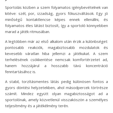
Sportolás közben a szem folyamatos igénybevételnek van
kitéve: szél, por, izzadság, gyors fókuszváltások. Egy jó
minőségű kontaktlencse képes ennek ellenállni, és
folyamatos éles látást biztosít, így a sportoló könnyebben
marad a játék ritmusában.
A legtöbben már az első alkalom után érzik a különbséget:
pontosabb reakciók, magabiztosabb mozdulatok és
kevesebb váratlan hiba jellemzi a játékukat. A szem
terhelésének csökkentése nemcsak komfortérzetet ad,
hanem hozzájárul a hosszabb távú koncentráció
fenntartásához is.
A stabil, torzításmentes látás pedig különösen fontos a
gyors döntési helyzetekben, ahol másodpercek törtrésze
számít. Mindez együtt olyan magabiztosságot ad a
sportolónak, amely közvetlenül visszaköszön a személyes
teljesítmény és a játékélmény terén.