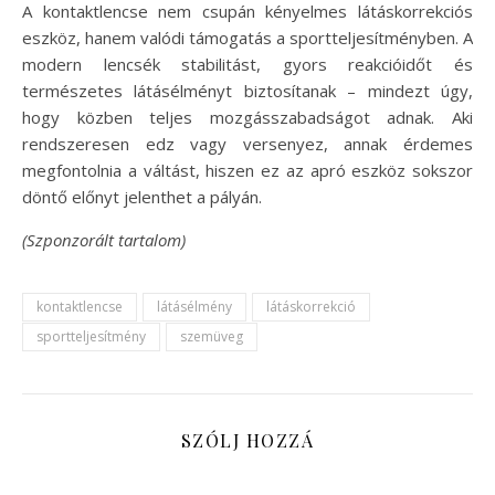
A kontaktlencse nem csupán kényelmes látáskorrekciós
eszköz, hanem valódi támogatás a sportteljesítményben. A
modern lencsék stabilitást, gyors reakcióidőt és
természetes látásélményt biztosítanak – mindezt úgy,
hogy közben teljes mozgásszabadságot adnak. Aki
rendszeresen edz vagy versenyez, annak érdemes
megfontolnia a váltást, hiszen ez az apró eszköz sokszor
döntő előnyt jelenthet a pályán.
(Szponzorált tartalom)
kontaktlencse
látásélmény
látáskorrekció
sportteljesítmény
szemüveg
SZÓLJ HOZZÁ