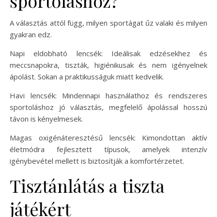
sportoláshoz?
A választás attól függ, milyen sportágat űz valaki és milyen
gyakran edz.
Napi eldobható lencsék: Ideálisak edzésekhez és
meccsnapokra, tiszták, higiénikusak és nem igényelnek
ápolást. Sokan a praktikusságuk miatt kedvelik.
Havi lencsék: Mindennapi használathoz és rendszeres
sportoláshoz jó választás, megfelelő ápolással hosszú
távon is kényelmesek.
Magas oxigénáteresztésű lencsék: Kimondottan aktív
életmódra fejlesztett típusok, amelyek intenzív
igénybevétel mellett is biztosítják a komfortérzetet.
Tisztánlátás a tiszta
játékért