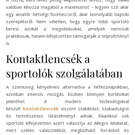
valóban kihozza magából a maximumot – legyen szó akár
egy amatőr hétvégi focimeccsről, akár komolyabb bajnoki
szereplésről. Nem véletlen, hogy egyre több sportoló
keresi azokat a megoldásokat, amelyek nemcsak
praktikusak, hanem kifejezetten támogatják a teljesítményt
is.
Kontaktlencsék a
sportolók szolgálatában
A szemüveg kényelmes alternatíva a hétköznapokban,
azonban intenzív mozgás közben könnyen korlátokat
jelenthet. A modern technológiával
készült
kontaktlencsék
viszont stabilitást, szabadságot
és természetes látásélményt adnak. Ráadásul sok
sportoló kifejezetten azért választja az Allegro kínálatát,
mert széles választékból, megbízható forrásból és