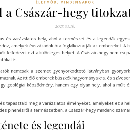
,
ÉLETMÓD
MINDENNAPOK
l a Császár-hegy titokzat
2025.01.16.
mas és varázslatos hely, ahol a természet és a legendák egye
rdoz, amelyek évszázadok óta foglalkoztatják az embereket. A h
nék felfedezni ezt a különleges helyet. A Császár-hegy nem csup
tókat is.
togatók nemcsak a szemet gyönyörködtető látványban gyönyörk
rmaznak. Az itt élő emberek büszkék hagyományaikra, és szívese
y geológiai képződmény, hanem egy olyan hely, ahol a múlt és 
 és tapasztald meg a varázslatos élményeket, amelyeket ez a hely
des pihenésről a természetben, a Császár-hegy mindenki számára
ténete és legendái