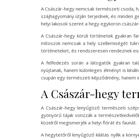
A Császár-hegy nemcsak természeti csoda, ha
szájhagyomány útján terjednek, és minden gene
helyi lakosok szerint a hegy egykoron császáro
A Császár-hegy körüli történetek gyakran fan
mítoszok nemcsak a hely szellemiségét tükrö
történeteket, és rendszeresen rendeznek es
A felfedezés során a látogatók gyakran tal
nyújtanak, hanem különleges élményt is kínál
csupán egy természeti képződmény, hanem egy
A Császár-hegy ter
A Császár-hegy lenyűgöző természeti szépség
gyönyörű tájak vonzzák a természetkedvelőke
közelről megismerjék a helyi flórát és faunát.
A hegytetőről lenyűgöző kilátás nyílik a körn