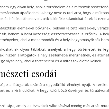
nem egy olyan hely, ahol a történelem és a mítoszok összefonódn
rációban újraélednek. A hegy neve is utal arra, hogy a múltban 
k és hősök otthona volt, akik különféle kalandokat éltek át ezen a
tasztikus elemekkel bővülnek, például rejtett kincsekkel, varázs
zik, hanem a helyi közösség összetartozását is erősítik. A he
eményeket, ahol a mesemondók és a helyi hagyományőrzők bemu
álkozhatnak olyan táblákkal, amelyek a hegy történetét és leg
nak, hiszen a látogatók a hely szellemébe merülhetnek, és átélhe
 olyan hely, ahol a történelem és a mítoszok életre kelnek.
mészeti csodái
e a látogatók számára egyedülálló élményt nyújt. A terület v
t és a kirándulókat. A hegy különböző ösvényei és túraútvonal
yező tájra, amely az évszakok változásával mindig más arcát muta