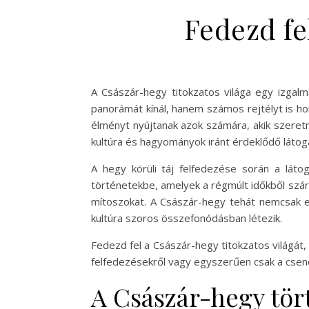
Fedezd fe
A Császár-hegy titokzatos világa egy izgal
panorámát kínál, hanem számos rejtélyt is ho
élményt nyújtanak azok számára, akik szeret
kultúra és hagyományok iránt érdeklődő látoga
A hegy körüli táj felfedezése során a lá
történetekbe, amelyek a régmúlt időkből szá
mítoszokat. A Császár-hegy tehát nemcsak eg
kultúra szoros összefonódásban létezik.
Fedezd fel a Császár-hegy titokzatos világát,
felfedezésekről vagy egyszerűen csak a csen
A Császár-hegy tör