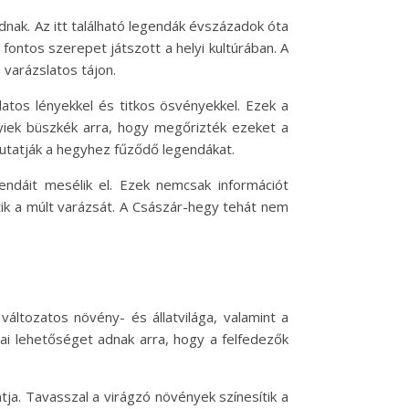
ak. Az itt található legendák évszázadok óta
fontos szerepet játszott a helyi kultúrában. A
 varázslatos tájon.
latos lényekkel és titkos ösvényekkel. Ezek a
lyiek büszkék arra, hogy megőrizték ezeket a
tatják a hegyhez fűződő legendákat.
endáit mesélik el. Ezek nemcsak információt
tik a múlt varázsát. A Császár-hegy tehát nem
áltozatos növény- és állatvilága, valamint a
ai lehetőséget adnak arra, hogy a felfedezők
tja. Tavasszal a virágzó növények színesítik a