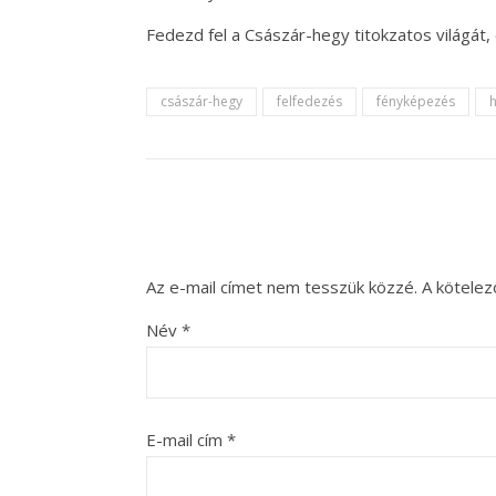
Fedezd fel a Császár-hegy titokzatos világát, 
császár-hegy
felfedezés
fényképezés
Az e-mail címet nem tesszük közzé.
A kötele
Név
*
E-mail cím
*