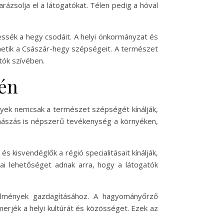
varázsolja el a látogatókat. Télen pedig a hóval
hessék a hegy csodáit. A helyi önkormányzat és
hetik a Császár-hegy szépségeit. A természet
tók szívében.
kén
nyek nemcsak a természet szépségét kínálják,
mászás is népszerű tevékenység a környéken,
és kisvendéglők a régió specialitásait kínálják,
ai lehetőséget adnak arra, hogy a látogatók
 élmények gazdagításához. A hagyományőrző
rjék a helyi kultúrát és közösséget. Ezek az