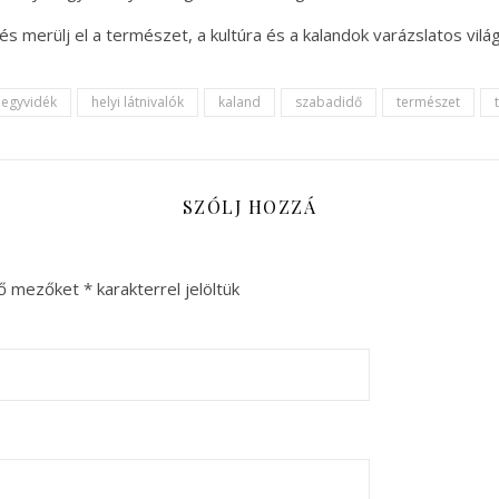
és merülj el a természet, a kultúra és a kalandok varázslatos vilá
hegyvidék
helyi látnivalók
kaland
szabadidő
természet
SZÓLJ HOZZÁ
ző mezőket
*
karakterrel jelöltük