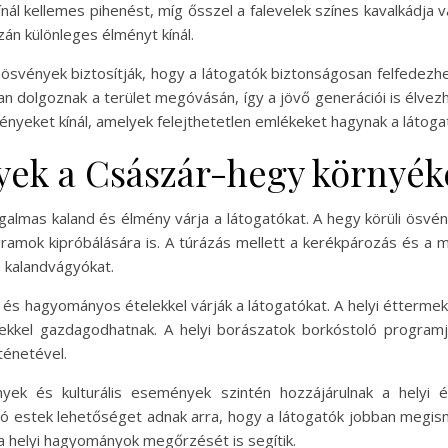
kínál kellemes pihenést, míg ősszel a falevelek színes kavalkádja 
zán különleges élményt kínál.
t ösvények biztosítják, hogy a látogatók biztonságosan felfedez
 dolgoznak a terület megóvásán, így a jövő generációi is élvez
ényeket kínál, amelyek felejthetetlen emlékeket hagynak a látoga
yek a Császár-hegy környé
almas kaland és élmény várja a látogatókat. A hegy körüli ösvé
amok kipróbálására is. A túrázás mellett a kerékpározás és a 
 a kalandvágyókat.
l és hagyományos ételekkel várják a látogatókat. A helyi éttermek 
yekkel gazdagodhatnak. A helyi borászatok borkóstoló programj
ténetével.
nyek és kulturális események szintén hozzájárulnak a helyi
estek lehetőséget adnak arra, hogy a látogatók jobban megisme
helyi hagyományok megőrzését is segítik.