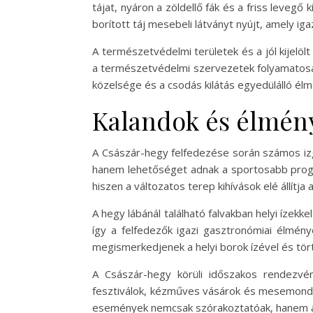
tájat, nyáron a zöldellő fák és a friss levegő 
borított táj mesebeli látványt nyújt, amely iga
A természetvédelmi területek és a jól kijelöl
a természetvédelmi szervezetek folyamatosan
közelsége és a csodás kilátás egyedülálló élm
Kalandok és élmén
A Császár-hegy felfedezése során számos izg
hanem lehetőséget adnak a sportosabb progr
hiszen a változatos terep kihívások elé állítja
A hegy lábánál található falvakban helyi ízekke
így a felfedezők igazi gasztronómiai élmén
megismerkedjenek a helyi borok ízével és tör
A Császár-hegy körüli időszakos rendezvé
fesztiválok, kézműves vásárok és mesemondó 
események nemcsak szórakoztatóak, hanem a 