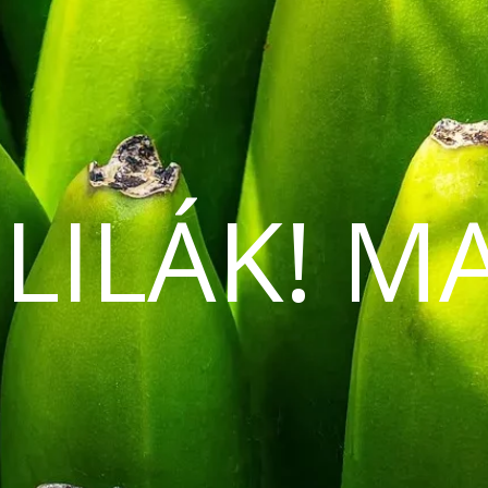
 LILÁK! M