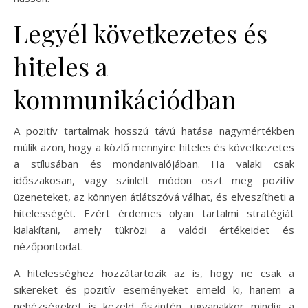
Legyél következetes és
hiteles a
kommunikációdban
A pozitív tartalmak hosszú távú hatása nagymértékben
múlik azon, hogy a közlő mennyire hiteles és következetes
a stílusában és mondanivalójában. Ha valaki csak
időszakosan, vagy színlelt módon oszt meg pozitív
üzeneteket, az könnyen átlátszóvá válhat, és elveszítheti a
hitelességét. Ezért érdemes olyan tartalmi stratégiát
kialakítani, amely tükrözi a valódi értékeidet és
nézőpontodat.
A hitelességhez hozzátartozik az is, hogy ne csak a
sikereket és pozitív eseményeket emeld ki, hanem a
nehézségeket is kezeld őszintén, ugyanakkor mindig a