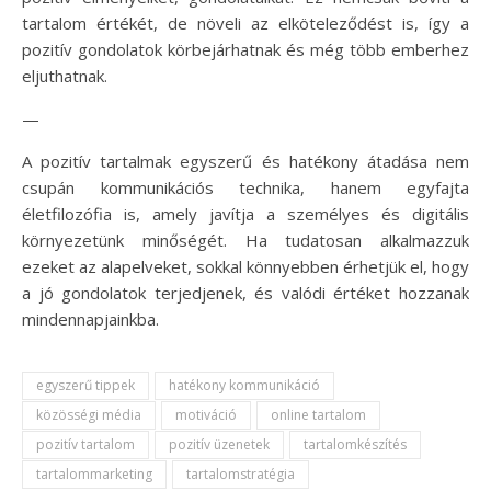
tartalom értékét, de növeli az elköteleződést is, így a
pozitív gondolatok körbejárhatnak és még több emberhez
eljuthatnak.
—
A pozitív tartalmak egyszerű és hatékony átadása nem
csupán kommunikációs technika, hanem egyfajta
életfilozófia is, amely javítja a személyes és digitális
környezetünk minőségét. Ha tudatosan alkalmazzuk
ezeket az alapelveket, sokkal könnyebben érhetjük el, hogy
a jó gondolatok terjedjenek, és valódi értéket hozzanak
mindennapjainkba.
egyszerű tippek
hatékony kommunikáció
közösségi média
motiváció
online tartalom
pozitív tartalom
pozitív üzenetek
tartalomkészítés
tartalommarketing
tartalomstratégia