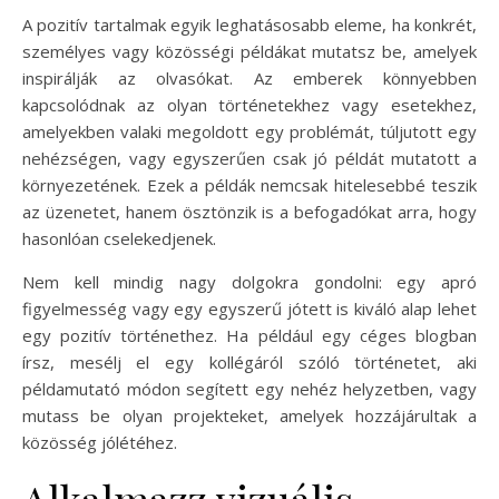
A pozitív tartalmak egyik leghatásosabb eleme, ha konkrét,
személyes vagy közösségi példákat mutatsz be, amelyek
inspirálják az olvasókat. Az emberek könnyebben
kapcsolódnak az olyan történetekhez vagy esetekhez,
amelyekben valaki megoldott egy problémát, túljutott egy
nehézségen, vagy egyszerűen csak jó példát mutatott a
környezetének. Ezek a példák nemcsak hitelesebbé teszik
az üzenetet, hanem ösztönzik is a befogadókat arra, hogy
hasonlóan cselekedjenek.
Nem kell mindig nagy dolgokra gondolni: egy apró
figyelmesség vagy egy egyszerű jótett is kiváló alap lehet
egy pozitív történethez. Ha például egy céges blogban
írsz, mesélj el egy kollégáról szóló történetet, aki
példamutató módon segített egy nehéz helyzetben, vagy
mutass be olyan projekteket, amelyek hozzájárultak a
közösség jólétéhez.
Alkalmazz vizuális