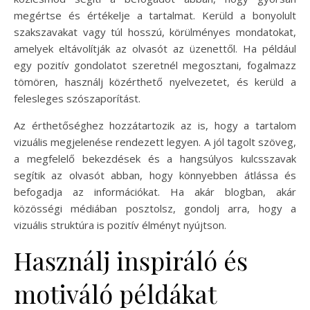
megértse és értékelje a tartalmat. Kerüld a bonyolult
szakszavakat vagy túl hosszú, körülményes mondatokat,
amelyek eltávolítják az olvasót az üzenettől. Ha például
egy pozitív gondolatot szeretnél megosztani, fogalmazz
tömören, használj közérthető nyelvezetet, és kerüld a
felesleges szószaporítást.
Az érthetőséghez hozzátartozik az is, hogy a tartalom
vizuális megjelenése rendezett legyen. A jól tagolt szöveg,
a megfelelő bekezdések és a hangsúlyos kulcsszavak
segítik az olvasót abban, hogy könnyebben átlássa és
befogadja az információkat. Ha akár blogban, akár
közösségi médiában posztolsz, gondolj arra, hogy a
vizuális struktúra is pozitív élményt nyújtson.
Használj inspiráló és
motiváló példákat