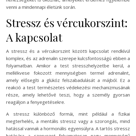
venni a mindennapi életünk során.
Stressz és vércukorszint:
A kapcsolat
A stressz és a vércukorszint közötti kapcsolat rendkívül
komplex, és az adrenalin szerepe kulcsfontosságú ebben a
folyamatban. Amikor a test stresszhelyzetbe kerül, a
mellékvese fokozott mennyiségben termel adrenalint,
amely elősegíti a glükóz felszabadulását a májból. Ez a
reakció a test természetes védekezési mechanizmusának
része, amely lehetővé teszi, hogy a személy gyorsan
reagáljon a fenyegetésekre.
A stressz különböző formái, mint például a fizikai
megterhelés, a mentális stressz vagy a szorongás, mind
hatással vannak a hormonális egyensúlyra. A tartós stressz
hatására a szervezet folyamatosan nagy mennyiségű