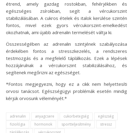
étrend, amely gazdag rostokban, fehérjékben és
egészséges zsírokban, segít a vércukorszint
stabilizálásában. A cukros ételek és italok kerülése szintén
fontos, mivel ezek gyors vércukorszint-emelkedést
okozhatnak, ami újabb adrenalin termelését váltja ki.
Összességében az adrenalin szintjének szabályozása
érdekében fontos a stresszkezelés, a rendszeres
testmozgás és a megfelelő táplálkozás. Ezek a lépések
hozzájárulnak a vércukorszint stabilizálásához, és
segítenek megőrizni az egészséget.
*Fontos megjegyezni, hogy ez a cikk nem helyettesíti
orvosi tanácsot. Egészségügyi problémák esetén mindig
kérjük orvosunk véleményét.*
adrenalin
anyagcsere
cukorbetegség
egészség
fiziológia
hormonok
sportteljesítmény
stressz
táplálkozás
vércukorszint