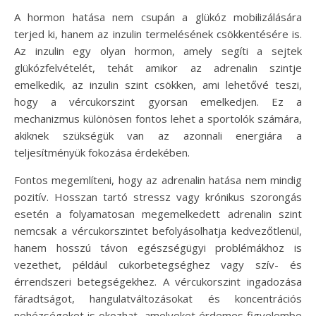
A hormon hatása nem csupán a glükóz mobilizálására
terjed ki, hanem az inzulin termelésének csökkentésére is.
Az inzulin egy olyan hormon, amely segíti a sejtek
glükózfelvételét, tehát amikor az adrenalin szintje
emelkedik, az inzulin szint csökken, ami lehetővé teszi,
hogy a vércukorszint gyorsan emelkedjen. Ez a
mechanizmus különösen fontos lehet a sportolók számára,
akiknek szükségük van az azonnali energiára a
teljesítményük fokozása érdekében.
Fontos megemlíteni, hogy az adrenalin hatása nem mindig
pozitív. Hosszan tartó stressz vagy krónikus szorongás
esetén a folyamatosan megemelkedett adrenalin szint
nemcsak a vércukorszintet befolyásolhatja kedvezőtlenül,
hanem hosszú távon egészségügyi problémákhoz is
vezethet, például cukorbetegséghez vagy szív- és
érrendszeri betegségekhez. A vércukorszint ingadozása
fáradtságot, hangulatváltozásokat és koncentrációs
nehézségeket is okozhat, amelyeket érdemes figyelembe