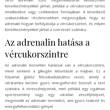
tartó adrenalin szint megemelkedése kedvezőtlen
következményekkel járhat, például a vércukorszint tartós
emelkedése vagy csökkenése formájában. A következő
szakaszokban részletesebben megvizsgáljuk, hogy az
adrenalin hogyan befolyásolja a vércukorszintet, és milyen
következményekkel járhat a szervezet számára.
Az adrenalin hatása a
vércukorszintre
Az adrenalin közvetlen hatással van a vércukorszintre,
mivel serkenti a glikogén lebontását a májban. Ez a
folyamat glükóz felszabadulásához vezet, amely a
véráramba kerülve gyors energiaforrást biztosít a test
számára. A stresszhelyzetek, mint például egy izgalmas
sportesemény vagy egy váratlan veszélyhelyzet,
megnövelik az adrenalin termelést, ami gyors reakciót és
energiafelhasználást igényel.