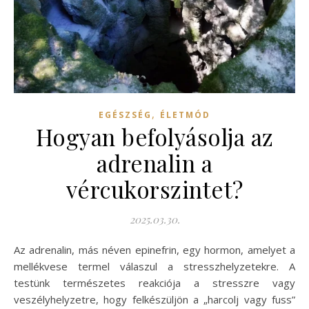
,
EGÉSZSÉG
ÉLETMÓD
Hogyan befolyásolja az
adrenalin a
vércukorszintet?
2025.03.30.
Az adrenalin, más néven epinefrin, egy hormon, amelyet a
mellékvese termel válaszul a stresszhelyzetekre. A
testünk természetes reakciója a stresszre vagy
veszélyhelyzetre, hogy felkészüljön a „harcolj vagy fuss”