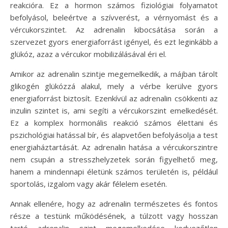
reakcióra. Ez a hormon számos fiziológiai folyamatot
befolyásol, beleértve a szívverést, a vérnyomást és a
vércukorszintet. Az adrenalin kibocsátása során a
szervezet gyors energiaforrást igényel, és ezt leginkább a
glükóz, azaz a vércukor mobilizálásával éri el.
Amikor az adrenalin szintje megemelkedik, a májban tárolt
glikogén glükózzá alakul, mely a vérbe kerülve gyors
energiaforrást biztosít. Ezenkívül az adrenalin csökkenti az
inzulin szintet is, ami segíti a vércukorszint emelkedését.
Ez a komplex hormonális reakció számos élettani és
pszichológiai hatással bír, és alapvetően befolyásolja a test
energiaháztartását. Az adrenalin hatása a vércukorszintre
nem csupán a stresszhelyzetek során figyelhető meg,
hanem a mindennapi életünk számos területén is, például
sportolás, izgalom vagy akár félelem esetén.
Annak ellenére, hogy az adrenalin természetes és fontos
része a testünk működésének, a túlzott vagy hosszan