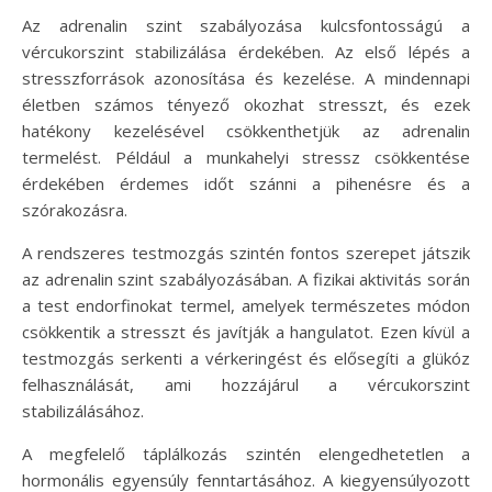
Az adrenalin szint szabályozása kulcsfontosságú a
vércukorszint stabilizálása érdekében. Az első lépés a
stresszforrások azonosítása és kezelése. A mindennapi
életben számos tényező okozhat stresszt, és ezek
hatékony kezelésével csökkenthetjük az adrenalin
termelést. Például a munkahelyi stressz csökkentése
érdekében érdemes időt szánni a pihenésre és a
szórakozásra.
A rendszeres testmozgás szintén fontos szerepet játszik
az adrenalin szint szabályozásában. A fizikai aktivitás során
a test endorfinokat termel, amelyek természetes módon
csökkentik a stresszt és javítják a hangulatot. Ezen kívül a
testmozgás serkenti a vérkeringést és elősegíti a glükóz
felhasználását, ami hozzájárul a vércukorszint
stabilizálásához.
A megfelelő táplálkozás szintén elengedhetetlen a
hormonális egyensúly fenntartásához. A kiegyensúlyozott