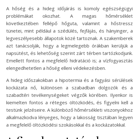
A hőség és a hideg időjárás is komoly egészségügyi
problémákat okozhat. A magas hőmérséklet
következtében fellépő hőguta, valamint a hőstressz
tünetei, mint például a szédülés, fejfájás, és hányinger, a
legveszélyesebb állapotok közé tartoznak. A szakemberek
azt tanácsolják, hogy a legmelegebb órákban kerüljük a
napsütést, és lehetőség szerint zárt térben tartózkodjunk.
Emellett fontos a megfelelő hidratáció is; a vízfogyasztás
elengedhetetlen a hőség elleni védekezésben.
A hideg időszakokban a hipotermia és a fagyási sérülések
kockázata nő, különösen a szabadban dolgozók és a
szabadtéri tevékenységeket végzők körében. Ilyenkor is
kiemelten fontos a réteges öltözködés, és figyelni kell a
testünk jelzéseire. A különböző hőmérsékleti viszonyokhoz
alkalmazkodva lényeges, hogy a lakosság tisztában legyen
a megfelelő öltözködési szokásokkal és a kockázatokkal.