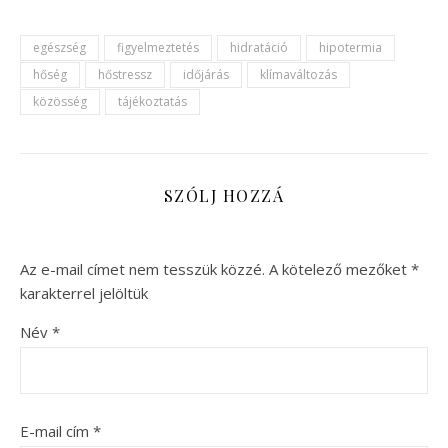
egészség
figyelmeztetés
hidratáció
hipotermia
hőség
hőstressz
időjárás
klímaváltozás
közösség
tájékoztatás
SZÓLJ HOZZÁ
Az e-mail címet nem tesszük közzé.
A kötelező mezőket
*
karakterrel jelöltük
Név
*
E-mail cím
*