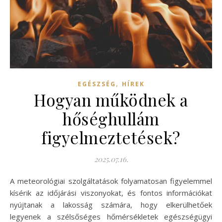
,
EGÉSZSÉG
HÍREK
Hogyan működnek a
hőséghullám
figyelmeztetések?
2025.07.16.
A meteorológiai szolgáltatások folyamatosan figyelemmel
kísérik az időjárási viszonyokat, és fontos információkat
nyújtanak a lakosság számára, hogy elkerülhetőek
legyenek a szélsőséges hőmérsékletek egészségügyi