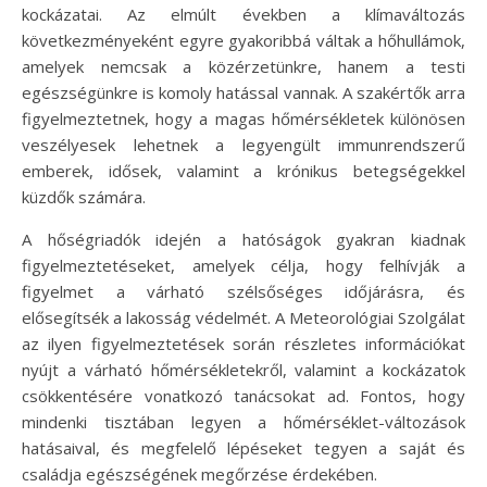
kockázatai. Az elmúlt években a klímaváltozás
következményeként egyre gyakoribbá váltak a hőhullámok,
amelyek nemcsak a közérzetünkre, hanem a testi
egészségünkre is komoly hatással vannak. A szakértők arra
figyelmeztetnek, hogy a magas hőmérsékletek különösen
veszélyesek lehetnek a legyengült immunrendszerű
emberek, idősek, valamint a krónikus betegségekkel
küzdők számára.
A hőségriadók idején a hatóságok gyakran kiadnak
figyelmeztetéseket, amelyek célja, hogy felhívják a
figyelmet a várható szélsőséges időjárásra, és
elősegítsék a lakosság védelmét. A Meteorológiai Szolgálat
az ilyen figyelmeztetések során részletes információkat
nyújt a várható hőmérsékletekről, valamint a kockázatok
csökkentésére vonatkozó tanácsokat ad. Fontos, hogy
mindenki tisztában legyen a hőmérséklet-változások
hatásaival, és megfelelő lépéseket tegyen a saját és
családja egészségének megőrzése érdekében.