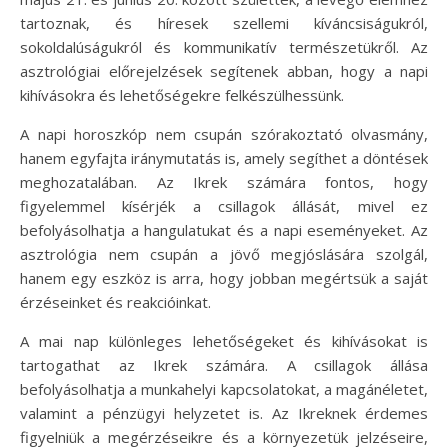
tartoznak, és híresek szellemi kíváncsiságukról,
sokoldalúságukról és kommunikatív természetükről. Az
asztrológiai előrejelzések segítenek abban, hogy a napi
kihívásokra és lehetőségekre felkészülhessünk.
A napi horoszkóp nem csupán szórakoztató olvasmány,
hanem egyfajta iránymutatás is, amely segíthet a döntések
meghozatalában. Az Ikrek számára fontos, hogy
figyelemmel kísérjék a csillagok állását, mivel ez
befolyásolhatja a hangulatukat és a napi eseményeket. Az
asztrológia nem csupán a jövő megjóslására szolgál,
hanem egy eszköz is arra, hogy jobban megértsük a saját
érzéseinket és reakcióinkat.
A mai nap különleges lehetőségeket és kihívásokat is
tartogathat az Ikrek számára. A csillagok állása
befolyásolhatja a munkahelyi kapcsolatokat, a magánéletet,
valamint a pénzügyi helyzetet is. Az Ikreknek érdemes
figyelniük a megérzéseikre és a környezetük jelzéseire,