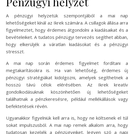
Pénzügyi helyzet
A pénzügyi helyzetük szempontjából a mai nap
lehetőségeket kínál az Ikrek számára. A csillagok állása arra
figyelmeztet, hogy érdemes átgondolni a kiadásaikat és a
bevételeiket. A tudatos pénzügyi tervezés segíthet abban,
hogy elkerüljék a váratlan kiadásokat és a pénzügyi
stresszt.
A mai nap során érdemes figyelmet fordítani a
megtakarításokra is. Ha van lehetőség, érdemes új
pénzügyi stratégiákat kidolgozni, amelyek segíthetnek a
hosszú távú célok elérésében. Az Ikrek kreatív
gondolkodásuknak köszönhetően új lehetőségeket
találhatnak a pénzkeresésre, például mellékállások vagy
befektetések révén.
Ugyanakkor figyelniük kell arra is, hogy ne költsenek el túl
sokat impulszusból. A mai nap remek alkalom arra, hogy
tudatosan kezeljék a pénzügyeiket, legyen szó a napi