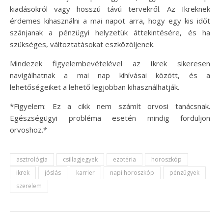
kiadásokról vagy hosszú távú tervekről. Az Ikreknek
érdemes kihasználni a mai napot arra, hogy egy kis időt
szánjanak a pénzügyi helyzetük áttekintésére, és ha
szükséges, változtatásokat eszközöljenek.
Mindezek figyelembevételével az Ikrek sikeresen
navigálhatnak a mai nap kihívásai között, és a
lehetőségeiket a lehető legjobban kihasználhatják.
*Figyelem: Ez a cikk nem számít orvosi tanácsnak.
Egészségügyi probléma esetén mindig forduljon
orvoshoz.*
asztrológia
csillagjegyek
ezotéria
horoszkóp
ikrek
jóslás
karrier
napi horoszkóp
pénzügyek
szerelem