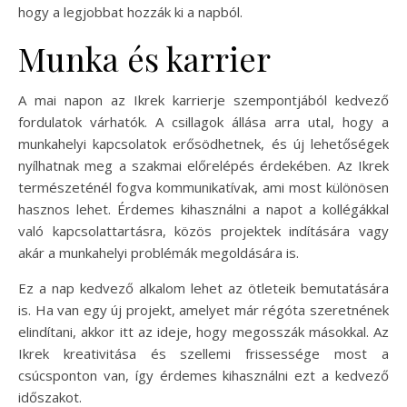
hogy a legjobbat hozzák ki a napból.
Munka és karrier
A mai napon az Ikrek karrierje szempontjából kedvező
fordulatok várhatók. A csillagok állása arra utal, hogy a
munkahelyi kapcsolatok erősödhetnek, és új lehetőségek
nyílhatnak meg a szakmai előrelépés érdekében. Az Ikrek
természeténél fogva kommunikatívak, ami most különösen
hasznos lehet. Érdemes kihasználni a napot a kollégákkal
való kapcsolattartásra, közös projektek indítására vagy
akár a munkahelyi problémák megoldására is.
Ez a nap kedvező alkalom lehet az ötleteik bemutatására
is. Ha van egy új projekt, amelyet már régóta szeretnének
elindítani, akkor itt az ideje, hogy megosszák másokkal. Az
Ikrek kreativitása és szellemi frissessége most a
csúcsponton van, így érdemes kihasználni ezt a kedvező
időszakot.