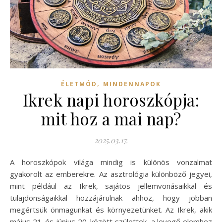
,
ÉLETMÓD
MINDENNAPOK
Ikrek napi horoszkópja:
mit hoz a mai nap?
2025.03.17.
A horoszkópok világa mindig is különös vonzalmat
gyakorolt az emberekre. Az asztrológia különböző jegyei,
mint például az Ikrek, sajátos jellemvonásaikkal és
tulajdonságaikkal hozzájárulnak ahhoz, hogy jobban
megértsük önmagunkat és környezetünket. Az Ikrek, akik
május 21. és június 20. között születtek, a levegő elemhez