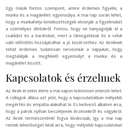
Egy másik fontos szempont, amire érdemes figyelni, a
munka és a magánélet egyensúlya. A mai nap során lehet,
hogy a munkahelyi kötelezettségek elvonják a figyelmüket
a személyes életükről. Fontos, hogy ne hanyagolják el a
családot és a barátokat, mert a támogatásuk és a velük
való időtöltés hozzájárulhat a jó közérzethez. Az Ikreknek
tehát érdemes tudatosan tervezniük a napjukat, hogy
megtalálják a megfelelő egyensúlyt a munka és a
magánélet között.
Kapcsolatok és érzelmek
Az Ikrek érzelmi élete a mai napon különösen intenzív lehet.
A csillagok állása azt jelzi, hogy a kapcsolatokban mélyebb
megértés és empátia alakulhat ki. Ez kedvező alkalom arra,
hogy a párok nyíltan beszéljenek érzéseikről és vágyikról.
Az Ikrek természeténél fogva kíváncsiak, így a mai nap
remek lehetőséget kínál arra, hogy mélyebb kapcsolatokat