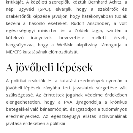
kritikáját. A közéleti szereplők, köztük Bernhard Achitz, a
népi ügyvéd (SPÖ), elvárják, hogy a szakértők és
szakértőnők képzése javuljon, hogy hatékonyabban tudják
kezelni a hasonló eseteket. Rudolf Anschober, a volt
egészségügyi miniszter és a Zöldek tagja, szintén a
kötelező irányelvek bevezetése mellett érvelt,
hangsúlyozva, hogy a We&Me alapítvány támogatja a
ME/CFS kutatásának előmozdítását.
A jövőbeli lépések
A politikai reakciók és a kutatási eredmények nyomán a
jövőbeli lépések irányába tett javaslatok sürgetése vált
szükségessé. Az érintettek jogainak védelme érdekében
elengedhetetlen, hogy a PVA újragondolja a krónikus
betegekkel való bánásmódját, és igazodjon a tudományos
eredményekhez. Az egészségügyi ellátás színvonalának
javítása érdekében a politikai