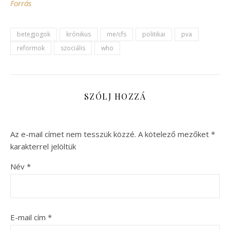
Forrás
betegjogok
krónikus
me/cfs
politikai
pva
reformok
szociális
who
SZÓLJ HOZZÁ
Az e-mail címet nem tesszük közzé.
A kötelező mezőket
*
karakterrel jelöltük
Név
*
E-mail cím
*