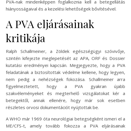
PVA-nak mindenképpen foglalkoznia kell a betegellátás
hiányosságaival és a kezelési lehetőségek bővítésével.
A PVA eljárásainak
kritikája
Ralph Schallmeiner, a Zöldek egészségügyi szóvivője,
szintén kifejezte meglepetését az APA, ORF és Dossier
kutatási eredményei kapcsán. Megjegyezte, hogy a PVA
feladatának a biztosítottak védelme kellene, hogy legyen,
nem pedig a nehézségek fokozása. Schallmeiner arra
figyelmeztetett, hogy a PVA gyakran újabb
szakvéleményeket és megterhelő vizsgálatokat kér a
betegektől, annak ellenére, hogy már sok esetben
részletes orvosi dokumentációt nyújtottak be.
A WHO már 1969 óta neurológiai betegségként ismeri el a
ME/CFS-t, amely tovább fokozza a PVA eljárásainak