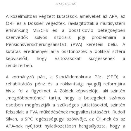
2025.05.08.
A közelmúltban végzett kutatások, amelyeket az APA, az
ORF és a Dossier végeztek, rávilágítottak a multisystem
erkrankung ME/CFS és a poszt-Covid betegségben
szenvedők súlyos szociális jogi problémáira a
Pensionsversicherungsanstalt (PVA) keretein belül. A
kutatás eredményei arra ösztönözték a politikai szféra
képviselőit, hogy változásokat sürgessenek a
rendszerben.
A kormányzó párt, a Szociáldemokrata Párt (SPÖ), a
rehabilitációs pénz és a rokkantsági nyugdíj reformjára
hívta fel a figyelmet. A Zöldek képviselője, aki szintén
„megdöbbentőnek” tartja, hogy a betegeket számos
esetben megfosztják a szükséges juttatásoktól, szintén
felszólalt a PVA működésének megváltoztatásáért. Rudolf
Silvan, a SPÖ egészségügyi szóvivője, az Ö1-nek és az
APA-nak nyújtott nyilatkozatában hangsúlyozta, hogy a