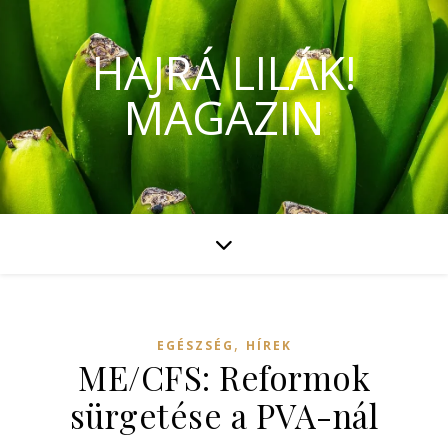
HAJRÁ LILÁK!
MAGAZIN
,
EGÉSZSÉG
HÍREK
ME/CFS: Reformok
sürgetése a PVA-nál