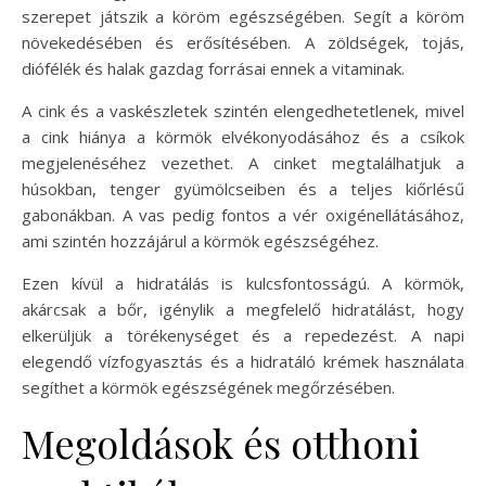
szerepet játszik a köröm egészségében. Segít a köröm
növekedésében és erősítésében. A zöldségek, tojás,
diófélék és halak gazdag forrásai ennek a vitaminak.
A cink és a vaskészletek szintén elengedhetetlenek, mivel
a cink hiánya a körmök elvékonyodásához és a csíkok
megjelenéséhez vezethet. A cinket megtalálhatjuk a
húsokban, tenger gyümölcseiben és a teljes kiőrlésű
gabonákban. A vas pedig fontos a vér oxigénellátásához,
ami szintén hozzájárul a körmök egészségéhez.
Ezen kívül a hidratálás is kulcsfontosságú. A körmök,
akárcsak a bőr, igénylik a megfelelő hidratálást, hogy
elkerüljük a törékenységet és a repedezést. A napi
elegendő vízfogyasztás és a hidratáló krémek használata
segíthet a körmök egészségének megőrzésében.
Megoldások és otthoni