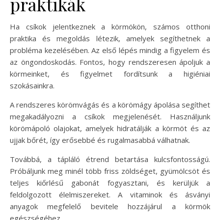
praktikák
Ha csíkok jelentkeznek a körmökön, számos otthoni
praktika és megoldás létezik, amelyek segíthetnek a
probléma kezelésében. Az első lépés mindig a figyelem és
az öngondoskodás. Fontos, hogy rendszeresen ápoljuk a
körmeinket, és figyelmet fordítsunk a higiéniai
szokásainkra.
A rendszeres körömvágás és a körömágy ápolása segíthet
megakadályozni a csíkok megjelenését. Használjunk
körömápoló olajokat, amelyek hidratálják a körmöt és az
ujjak bőrét, így erősebbé és rugalmasabbá válhatnak.
Továbbá, a tápláló étrend betartása kulcsfontosságú.
Próbáljunk meg minél több friss zöldséget, gyümölcsöt és
teljes kiőrlésű gabonát fogyasztani, és kerüljük a
feldolgozott élelmiszereket. A vitaminok és ásványi
anyagok megfelelő bevitele hozzájárul a körmök
egészségéhez.