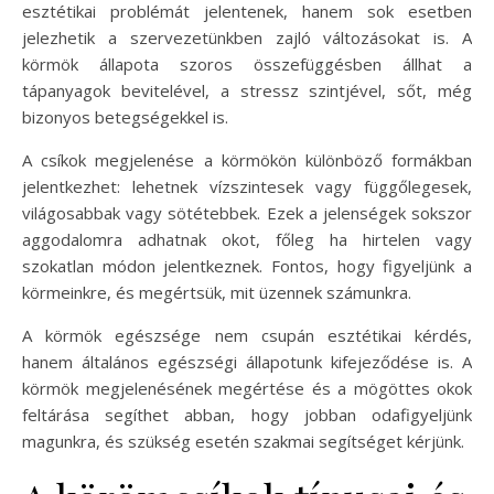
esztétikai problémát jelentenek, hanem sok esetben
jelezhetik a szervezetünkben zajló változásokat is. A
körmök állapota szoros összefüggésben állhat a
tápanyagok bevitelével, a stressz szintjével, sőt, még
bizonyos betegségekkel is.
A csíkok megjelenése a körmökön különböző formákban
jelentkezhet: lehetnek vízszintesek vagy függőlegesek,
világosabbak vagy sötétebbek. Ezek a jelenségek sokszor
aggodalomra adhatnak okot, főleg ha hirtelen vagy
szokatlan módon jelentkeznek. Fontos, hogy figyeljünk a
körmeinkre, és megértsük, mit üzennek számunkra.
A körmök egészsége nem csupán esztétikai kérdés,
hanem általános egészségi állapotunk kifejeződése is. A
körmök megjelenésének megértése és a mögöttes okok
feltárása segíthet abban, hogy jobban odafigyeljünk
magunkra, és szükség esetén szakmai segítséget kérjünk.