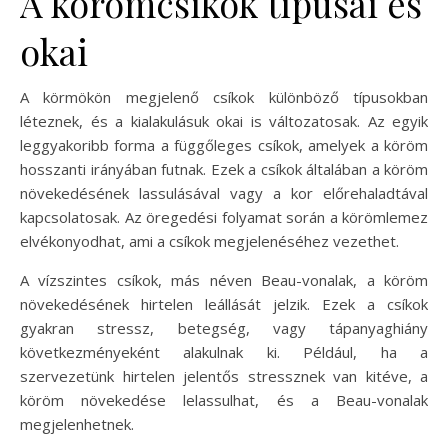
A körömcsíkok típusai és
okai
A körmökön megjelenő csíkok különböző típusokban
léteznek, és a kialakulásuk okai is változatosak. Az egyik
leggyakoribb forma a függőleges csíkok, amelyek a köröm
hosszanti irányában futnak. Ezek a csíkok általában a köröm
növekedésének lassulásával vagy a kor előrehaladtával
kapcsolatosak. Az öregedési folyamat során a körömlemez
elvékonyodhat, ami a csíkok megjelenéséhez vezethet.
A vízszintes csíkok, más néven Beau-vonalak, a köröm
növekedésének hirtelen leállását jelzik. Ezek a csíkok
gyakran stressz, betegség, vagy tápanyaghiány
következményeként alakulnak ki. Például, ha a
szervezetünk hirtelen jelentős stressznek van kitéve, a
köröm növekedése lelassulhat, és a Beau-vonalak
megjelenhetnek.