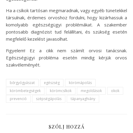
Ha a csíkok tartósan megmaradnak, vagy egyéb tünetekkel
társulnak, érdemes orvoshoz fordulni, hogy kizárhassuk a
komolyabb egészségügyi problémákat. A szakember
pontosabb diagnózist tud felállítani, és szükség esetén
megfelelő kezelést javasolhat.
Figyelem! Ez a cikk nem számít orvosi tanácsnak.
Egészségügyi probléma esetén mindig kérjük orvos
szakvéleményét.
bőrgyógyászat
egészség
körömápolás
körömbetegségek
körömcsíkok
megoldások
okok
prevenció
szépségápolás
tápanyaghiány
SZÓLJ HOZZÁ