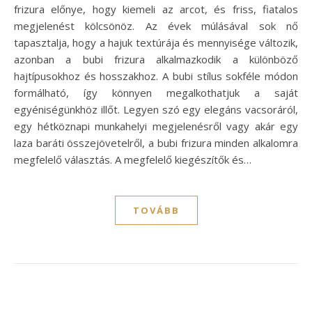
frizura előnye, hogy kiemeli az arcot, és friss, fiatalos
megjelenést kölcsönöz. Az évek múlásával sok nő
tapasztalja, hogy a hajuk textúrája és mennyisége változik,
azonban a bubi frizura alkalmazkodik a különböző
hajtípusokhoz és hosszakhoz. A bubi stílus sokféle módon
formálható, így könnyen megalkothatjuk a saját
egyéniségünkhöz illőt. Legyen szó egy elegáns vacsoráról,
egy hétköznapi munkahelyi megjelenésről vagy akár egy
laza baráti összejövetelről, a bubi frizura minden alkalomra
megfelelő választás. A megfelelő kiegészítők és…
TOVÁBB