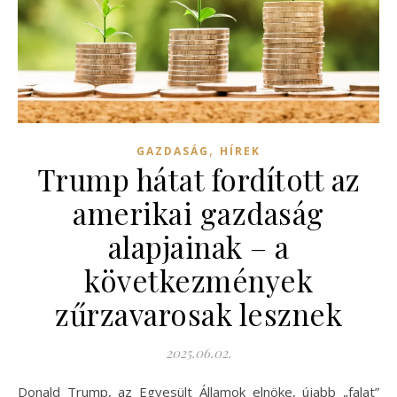
,
GAZDASÁG
HÍREK
Trump hátat fordított az
amerikai gazdaság
alapjainak – a
következmények
zűrzavarosak lesznek
2025.06.02.
Donald Trump, az Egyesült Államok elnöke, újabb „falat”