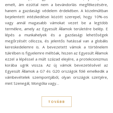
emelt, ám ezúttal nem a bevándorlás megfékezésére,
hanem a gazdasági védelem érdekében. A közelmúltban
bejelentett intézkedései között szerepel, hogy 10%-os
vagy annál magasabb vámokat vezet be a legtöbb
termékre, amely az Egyesült Államok területére belép. E
lépés a munkahelyek és a gazdasági lehetőségek
megőrzését célozza, és jelentős hatással van a globális
kereskedelemre is. A bevezetett vámok a történelem
tükrében is figyelemre méltóak, hiszen az Egyesült Államok
ezzel a lépéssel a múlt század elejére, a protekcionizmus
korába ugrik vissza. Az új vámok bevezetésével az
Egyesült Államok a G7 és G20 országok fölé emelkedik a
vámbevételek szempontjából, olyan országok szintjére,
mint Szenegál, Mongólia vagy…
TOVÁBB