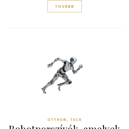
TOVÁBB
,
OTTHON
TECH
Robotporszívók, amelyek