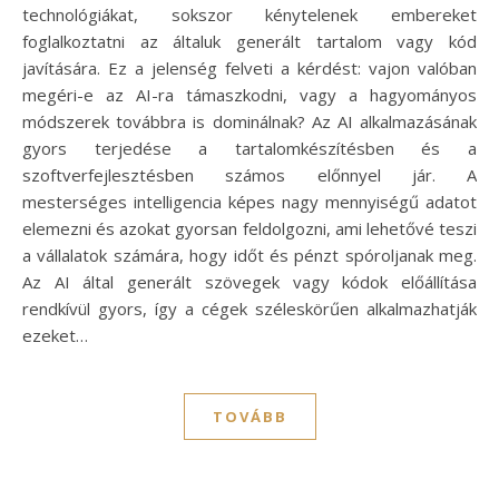
technológiákat, sokszor kénytelenek embereket
foglalkoztatni az általuk generált tartalom vagy kód
javítására. Ez a jelenség felveti a kérdést: vajon valóban
megéri-e az AI-ra támaszkodni, vagy a hagyományos
módszerek továbbra is dominálnak? Az AI alkalmazásának
gyors terjedése a tartalomkészítésben és a
szoftverfejlesztésben számos előnnyel jár. A
mesterséges intelligencia képes nagy mennyiségű adatot
elemezni és azokat gyorsan feldolgozni, ami lehetővé teszi
a vállalatok számára, hogy időt és pénzt spóroljanak meg.
Az AI által generált szövegek vagy kódok előállítása
rendkívül gyors, így a cégek széleskörűen alkalmazhatják
ezeket…
TOVÁBB