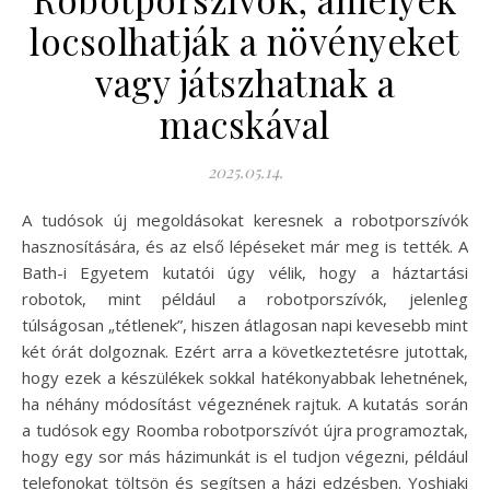
locsolhatják a növényeket
vagy játszhatnak a
macskával
2025.05.14.
A tudósok új megoldásokat keresnek a robotporszívók
hasznosítására, és az első lépéseket már meg is tették. A
Bath-i Egyetem kutatói úgy vélik, hogy a háztartási
robotok, mint például a robotporszívók, jelenleg
túlságosan „tétlenek”, hiszen átlagosan napi kevesebb mint
két órát dolgoznak. Ezért arra a következtetésre jutottak,
hogy ezek a készülékek sokkal hatékonyabbak lehetnének,
ha néhány módosítást végeznének rajtuk. A kutatás során
a tudósok egy Roomba robotporszívót újra programoztak,
hogy egy sor más házimunkát is el tudjon végezni, például
telefonokat töltsön és segítsen a házi edzésben. Yoshiaki