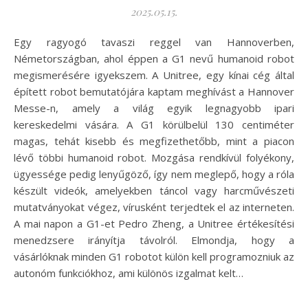
2025.05.15.
Egy ragyogó tavaszi reggel van Hannoverben,
Németországban, ahol éppen a G1 nevű humanoid robot
megismerésére igyekszem. A Unitree, egy kínai cég által
épített robot bemutatójára kaptam meghívást a Hannover
Messe-n, amely a világ egyik legnagyobb ipari
kereskedelmi vására. A G1 körülbelül 130 centiméter
magas, tehát kisebb és megfizethetőbb, mint a piacon
lévő többi humanoid robot. Mozgása rendkívül folyékony,
ügyessége pedig lenyűgöző, így nem meglepő, hogy a róla
készült videók, amelyekben táncol vagy harcművészeti
mutatványokat végez, vírusként terjedtek el az interneten.
A mai napon a G1-et Pedro Zheng, a Unitree értékesítési
menedzsere irányítja távolról. Elmondja, hogy a
vásárlóknak minden G1 robotot külön kell programozniuk az
autonóm funkciókhoz, ami különös izgalmat kelt…