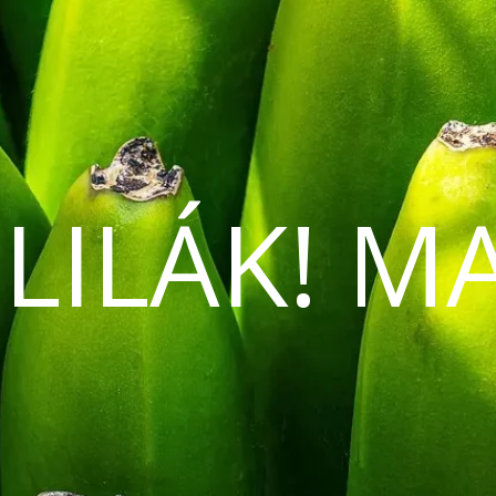
 LILÁK! M