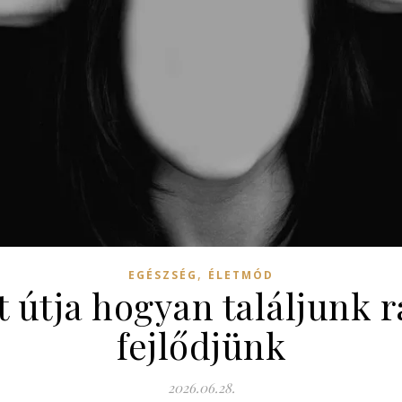
,
EGÉSZSÉG
ÉLETMÓD
 útja hogyan találjunk
fejlődjünk
2026.06.28.