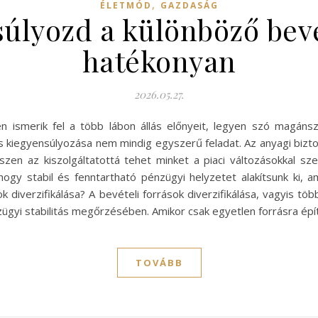
,
ÉLETMÓD
GAZDASÁG
lyozd a különböző bevé
hatékonyan
2026.05.27.
ismerik fel a több lábon állás előnyeit, legyen szó magánsz
és kiegyensúlyozása nem mindig egyszerű feladat. Az anyagi b
szen az kiszolgáltatottá tehet minket a piaci változásokkal s
hogy stabil és fenntartható pénzügyi helyzetet alakítsunk ki, a
ok diverzifikálása? A bevételi források diverzifikálása, vagyis 
zügyi stabilitás megőrzésében. Amikor csak egyetlen forrásra épí
TOVÁBB