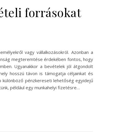
teli forrásokat
emélyekről vagy vállalkozásokról. Azonban a
iztonság megteremtése érdekében fontos, hogy
zemben. Ugyanakkor a bevételek jól átgondolt
mely hosszú távon is támogatja céljainkat és
több különböző pénzkereseti lehetőség egyidejű
tünk, például egy munkahelyi fizetésre…