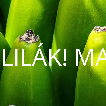
 LILÁK! M