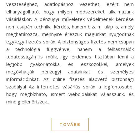
veszteséghez, adatlopáshoz vezethet, ezért nem
elhanyagolható, hogy milyen módszereket alkalmazunk
vásárláskor. A pénzügyi műveletek védelmének kérdése
nem csupán technikai kérdés, hanem bizalmi alap is, amely
meghatározza, mennyire érezzük magunkat nyugodtnak
egy-egy fizetés során. A biztonságos fizetés nem csupán
a technológia függvénye, hanem a felhasználók
tudatosságán is múlik, így érdemes tisztában lenni a
legjobb gyakorlatokkal és eszközökkel, amelyek
megóvhatják pénzügyi adatainkat és személyes
információinkat. Az online fizetés alapvető biztonsági
szabályai Az internetes vásárlás során a legfontosabb,
hogy megbízható, ismert weboldalakat válasszunk, és
mindig ellenőrizzük…
TOVÁBB