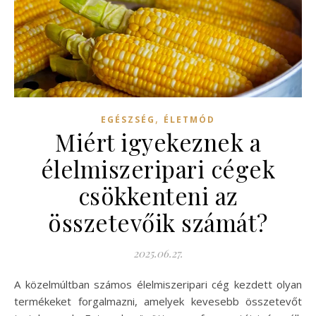
,
EGÉSZSÉG
ÉLETMÓD
Miért igyekeznek a
élelmiszeripari cégek
csökkenteni az
összetevőik számát?
2025.06.27.
A közelmúltban számos élelmiszeripari cég kezdett olyan
termékeket forgalmazni, amelyek kevesebb összetevőt