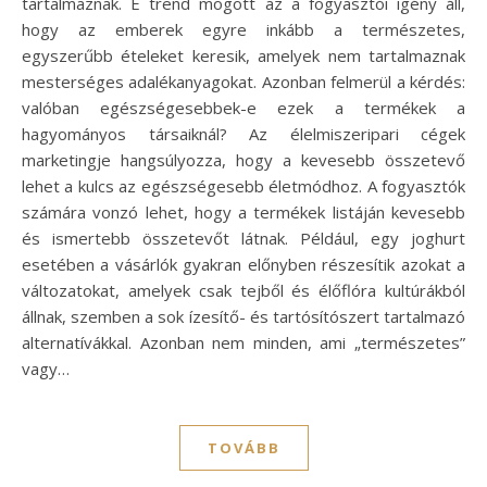
tartalmaznak. E trend mögött az a fogyasztói igény áll,
hogy az emberek egyre inkább a természetes,
egyszerűbb ételeket keresik, amelyek nem tartalmaznak
mesterséges adalékanyagokat. Azonban felmerül a kérdés:
valóban egészségesebbek-e ezek a termékek a
hagyományos társaiknál? Az élelmiszeripari cégek
marketingje hangsúlyozza, hogy a kevesebb összetevő
lehet a kulcs az egészségesebb életmódhoz. A fogyasztók
számára vonzó lehet, hogy a termékek listáján kevesebb
és ismertebb összetevőt látnak. Például, egy joghurt
esetében a vásárlók gyakran előnyben részesítik azokat a
változatokat, amelyek csak tejből és élőflóra kultúrákból
állnak, szemben a sok ízesítő- és tartósítószert tartalmazó
alternatívákkal. Azonban nem minden, ami „természetes”
vagy…
TOVÁBB