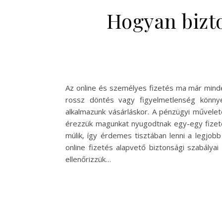
Hogyan bizto
Az online és személyes fizetés ma már mind
rossz döntés vagy figyelmetlenség könny
alkalmazunk vásárláskor. A pénzügyi művele
érezzük magunkat nyugodtnak egy-egy fizeté
múlik, így érdemes tisztában lenni a legjob
online fizetés alapvető biztonsági szabálya
ellenőrizzük…