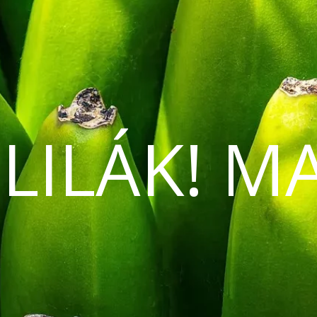
 LILÁK! M