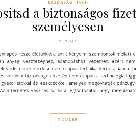
,
GAZDASÁG
TECH
sítsd a biztonságos fizet
személyesen
2026.03.11.
ennapos része életünknek, ám a kényelmi szempontok mellett eg
en anyagi veszteséghez, adatlopáshoz vezethet, ezért nem
tek védelmének kérdése nem csupán technikai kérdés, hanem bi
s során. A biztonságos fizetés nem csupán a technológia függ
b gyakorlatokkal és eszközökkel, amelyek megóvhatják pénzügyi
i Az internetes vásárlás során a legfontosabb, hogy megbízhat
TOVÁBB