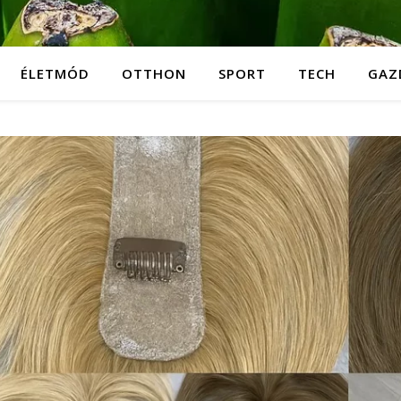
ÉLETMÓD
OTTHON
SPORT
TECH
GAZ