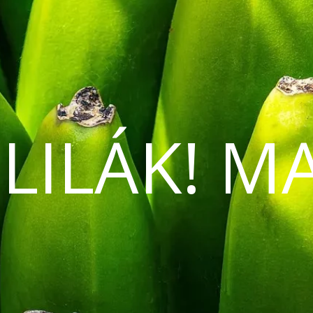
 LILÁK! M