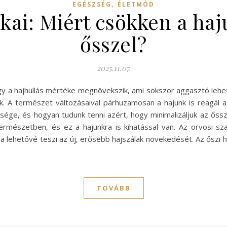
,
EGÉSZSÉG
ÉLETMÓD
okai: Miért csökken a h
ősszel?
2025.11.07.
y a hajhullás mértéke megnövekszik, ami sokszor aggasztó lehet
ik. A természet változásaival párhuzamosan a hajunk is reagál a
ége, és hogyan tudunk tenni azért, hogy minimalizáljuk az őssze
 természetben, és ez a hajunkra is kihatással van. Az orvosi sz
lása lehetővé teszi az új, erősebb hajszálak növekedését. Az ős
TOVÁBB