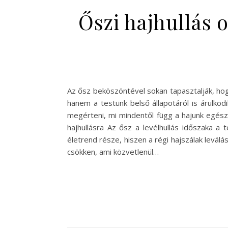
Őszi hajhullás 
Az ősz beköszöntével sokan tapasztalják, hog
hanem a testünk belső állapotáról is árulkod
megérteni, mi mindentől függ a hajunk egészs
hajhullásra Az ősz a levélhullás időszaka a
életrend része, hiszen a régi hajszálak levá
csökken, ami közvetlenül…