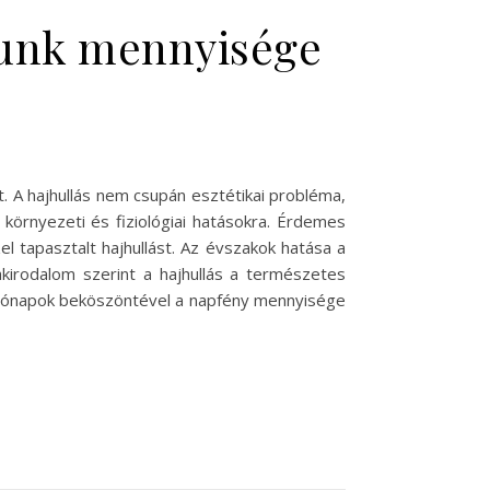
ajunk mennyisége
. A hajhullás nem csupán esztétikai probléma,
 környezeti és fiziológiai hatásokra. Érdemes
l tapasztalt hajhullást. Az évszakok hatása a
akirodalom szerint a hajhullás a természetes
zi hónapok beköszöntével a napfény mennyisége