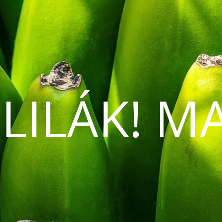
 LILÁK! M