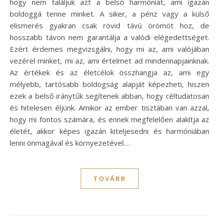
hogy nem találjuk azt a belső harmóniát, ami igazán
boldoggá tenne minket. A siker, a pénz vagy a külső
elismerés gyakran csak rövid távú örömöt hoz, de
hosszabb távon nem garantálja a valódi elégedettséget.
Ezért érdemes megvizsgálni, hogy mi az, ami valójában
vezérel minket, mi az, ami értelmet ad mindennapjainknak.
Az értékek és az életcélok összhangja az, ami egy
mélyebb, tartósabb boldogság alapját képezheti, hiszen
ezek a belső iránytűk segítenek abban, hogy céltudatosan
és hitelesen éljünk. Amikor az ember tisztában van azzal,
hogy mi fontos számára, és ennek megfelelően alakítja az
életét, akkor képes igazán kiteljesedni és harmóniában
lenni önmagával és környezetével.…
TOVÁBB