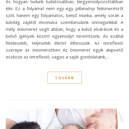
és hogyan tudunk tudatosabban, kiegyensúlyozottabban
élni. Ez a folyamat nem egy-egy pillanatnyi felismerésről
szól, hanem egy folyamatos, belső munka, amely során a
külvilág zajától elvonulva szembesülünk önmagunkkal. A
mély önismeret segít abban, hogy a külső elvárások és a
belső igények között egyensúlyt teremtsünk, és ezáltal
hitelesebb, teljesebb életet élhessünk. Az önreflexió
szerepe az önismeretben Az önismeret egyik alapvető
eszköze az önreflexió, vagyis a saját gondolataink,…
TOVÁBB