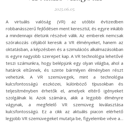
2025.06.05.
A virtuális valóság (VR) az utóbbi évtizedben
robbanásszerű fejlődésen ment keresztül, és egyre inkább
a mindennapi életünk részévé válik. Az emberek nemcsak
szórakozás céljából keresik a VR élményeket, hanem az
oktatásban, a képzésben és a szimulációs alkalmazásokban
is egyre nagyobb szerepet kap. A VR technológia lehetővé
teszi számunkra, hogy belépjünk egy olyan világba, ahol a
határok eltűnnek, és szinte bármilyen élményben részt
vehetünk. A VR szemüvegek, mint a technológia
kulcsfontosságú eszközei, különböző típusokban és
teljesítményben érhetők el, amelyek eltérő igényeket
szolgálnak ki. Azok számára, akik a legjobb élményre
vágynak, a megfelelő VR szemüveg kiválasztása
kulcsfontosságú. Ez a cikk az aktuális piacon elérhető
legjobb VR szemüvegeket mutatja be, figyelembe véve a…