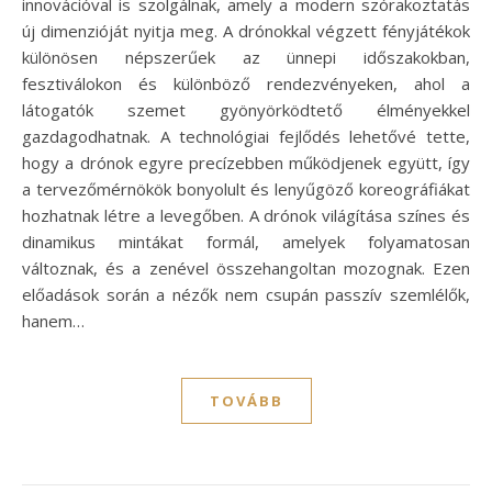
innovációval is szolgálnak, amely a modern szórakoztatás
új dimenzióját nyitja meg. A drónokkal végzett fényjátékok
különösen népszerűek az ünnepi időszakokban,
fesztiválokon és különböző rendezvényeken, ahol a
látogatók szemet gyönyörködtető élményekkel
gazdagodhatnak. A technológiai fejlődés lehetővé tette,
hogy a drónok egyre precízebben működjenek együtt, így
a tervezőmérnökök bonyolult és lenyűgöző koreográfiákat
hozhatnak létre a levegőben. A drónok világítása színes és
dinamikus mintákat formál, amelyek folyamatosan
változnak, és a zenével összehangoltan mozognak. Ezen
előadások során a nézők nem csupán passzív szemlélők,
hanem…
TOVÁBB