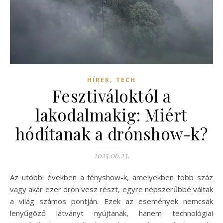
,
HÍREK
TECH
Fesztiváloktól a
lakodalmakig: Miért
hódítanak a drónshow-k?
2025.06.23.
Az utóbbi években a fényshow-k, amelyekben több száz
vagy akár ezer drón vesz részt, egyre népszerűbbé váltak
a világ számos pontján. Ezek az események nemcsak
lenyűgöző látványt nyújtanak, hanem technológiai