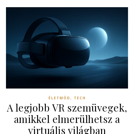
,
ÉLETMÓD
TECH
A legjobb VR szemüvegek,
amikkel elmerülhetsz a
virtuális világban