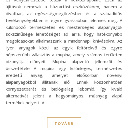
újítások nemcsak a háztartási eszközökben, hanem a
divatban, az egészségmegőrzésben és a szabadidős
tevékenységekben is egyre gyakrabban jelennek meg. A
különböző természetes és mesterséges alapanyagok
sokszínűsége lehetőséget ad arra, hogy hatékonyabb
megoldásokat alkalmazzunk a mindennapi kihívásokra. Az
ilyen anyagok közül az egyik feltörekvő és egyre
népszerűbb választás a mupina, amely számos területen
bizonyítja előnyeit. Mupina alapvető jellemzői és
összetétele A mupina egy különleges, természetes
eredetű anyag, amelyet elsősorban növényi
alapanyagokból állítanak elő. Ennek köszönhetően
környezetbarát és biológiailag lebomló, így kiváló
alternatívát jelent a hagyományos, műanyag alapú
termékek helyett. A…
TOVÁBB