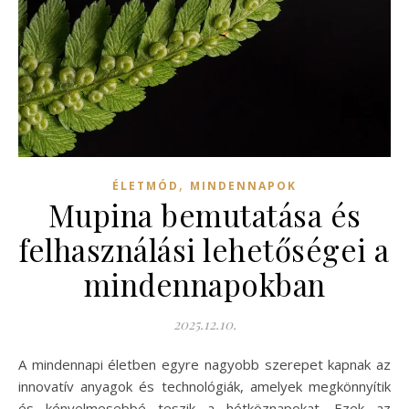
,
ÉLETMÓD
MINDENNAPOK
Mupina bemutatása és
felhasználási lehetőségei a
mindennapokban
2025.12.10.
A mindennapi életben egyre nagyobb szerepet kapnak az
innovatív anyagok és technológiák, amelyek megkönnyítik
és kényelmesebbé teszik a hétköznapokat. Ezek az