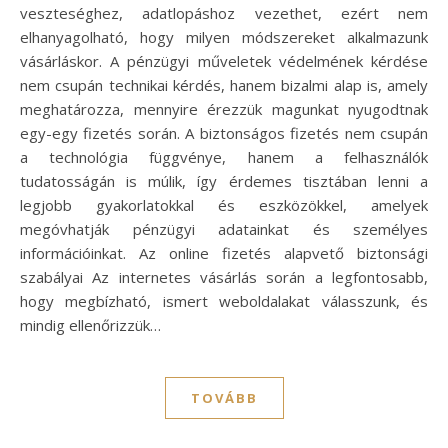
veszteséghez, adatlopáshoz vezethet, ezért nem
elhanyagolható, hogy milyen módszereket alkalmazunk
vásárláskor. A pénzügyi műveletek védelmének kérdése
nem csupán technikai kérdés, hanem bizalmi alap is, amely
meghatározza, mennyire érezzük magunkat nyugodtnak
egy-egy fizetés során. A biztonságos fizetés nem csupán
a technológia függvénye, hanem a felhasználók
tudatosságán is múlik, így érdemes tisztában lenni a
legjobb gyakorlatokkal és eszközökkel, amelyek
megóvhatják pénzügyi adatainkat és személyes
információinkat. Az online fizetés alapvető biztonsági
szabályai Az internetes vásárlás során a legfontosabb,
hogy megbízható, ismert weboldalakat válasszunk, és
mindig ellenőrizzük…
TOVÁBB