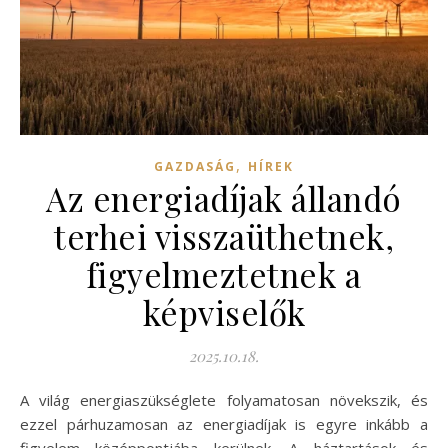
,
GAZDASÁG
HÍREK
Az energiadíjak állandó
terhei visszaüthetnek,
figyelmeztetnek a
képviselők
2025.10.18.
A világ energiaszükséglete folyamatosan növekszik, és
ezzel párhuzamosan az energiadíjak is egyre inkább a