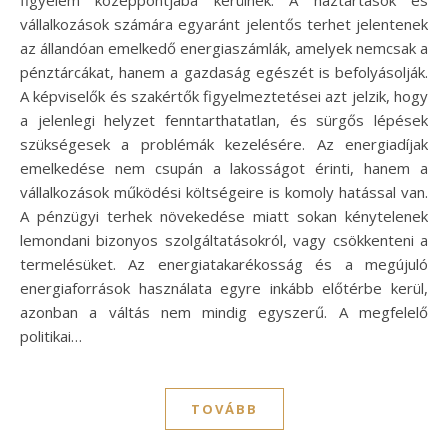
figyelem középpontjába kerülnek. A háztartások és
vállalkozások számára egyaránt jelentős terhet jelentenek
az állandóan emelkedő energiaszámlák, amelyek nemcsak a
pénztárcákat, hanem a gazdaság egészét is befolyásolják.
A képviselők és szakértők figyelmeztetései azt jelzik, hogy
a jelenlegi helyzet fenntarthatatlan, és sürgős lépések
szükségesek a problémák kezelésére. Az energiadíjak
emelkedése nem csupán a lakosságot érinti, hanem a
vállalkozások működési költségeire is komoly hatással van.
A pénzügyi terhek növekedése miatt sokan kénytelenek
lemondani bizonyos szolgáltatásokról, vagy csökkenteni a
termelésüket. Az energiatakarékosság és a megújuló
energiaforrások használata egyre inkább előtérbe kerül,
azonban a váltás nem mindig egyszerű. A megfelelő
politikai…
TOVÁBB