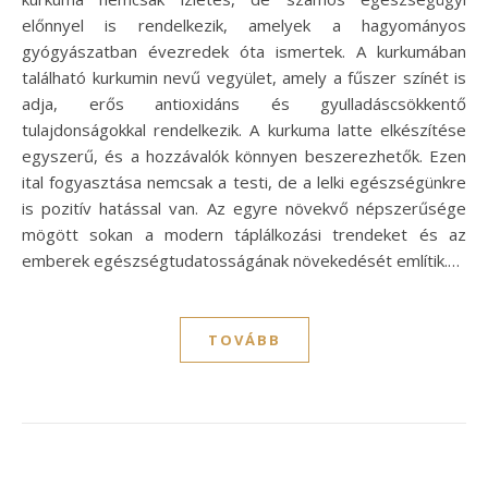
előnnyel is rendelkezik, amelyek a hagyományos
gyógyászatban évezredek óta ismertek. A kurkumában
található kurkumin nevű vegyület, amely a fűszer színét is
adja, erős antioxidáns és gyulladáscsökkentő
tulajdonságokkal rendelkezik. A kurkuma latte elkészítése
egyszerű, és a hozzávalók könnyen beszerezhetők. Ezen
ital fogyasztása nemcsak a testi, de a lelki egészségünkre
is pozitív hatással van. Az egyre növekvő népszerűsége
mögött sokan a modern táplálkozási trendeket és az
emberek egészségtudatosságának növekedését említik.…
TOVÁBB