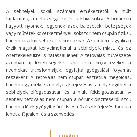
A sebhelyek sokak számára emlékeztetők a múlt
fájdalmára, a nehézségekre és a kihívásokra. A bőrünkön
hagyott nyomok, legyenek azok balesetek, betegségek
vagy műtétek következményei, sokszor nem csupán fizikai,
hanem érzelmi sebeket is hordoznak. Az emberek gyakran
érzik magukat kényelmetlenül a sebhelyeik miatt, és ez
önértékelésükre is hatással lehet. A tetoválás művészete
azonban új lehetőségeket kínál arra, hogy ezeket a
nyomokat transformáljuk, egyfajta gyógyulási folyamat
részeként. A tetoválás nem csupán esztétikai megoldás,
hanem egy mély, személyes kifejezés is, amely segíthet a
sebhelyek elfogadásában és a múlt feldolgozásában. A
sebhely tetoválás nem csupán a bőrünk díszítéséről szól,
hanem a lélek gyógyításáról is. A művészi kifejezés formája
lehet a fájdalom és a szenvedés…
TOVÁBB