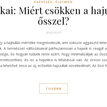
,
EGÉSZSÉG
ÉLETMÓD
okai: Miért csökken a h
ősszel?
2025.11.07.
y a hajhullás mértéke megnövekszik, ami sokszor aggasztó lehet
ik. A természet változásaival párhuzamosan a hajunk is reagál a
ége, és hogyan tudunk tenni azért, hogy minimalizáljuk az őssze
 természetben, és ez a hajunkra is kihatással van. Az orvosi sz
lása lehetővé teszi az új, erősebb hajszálak növekedését. Az ős
TOVÁBB