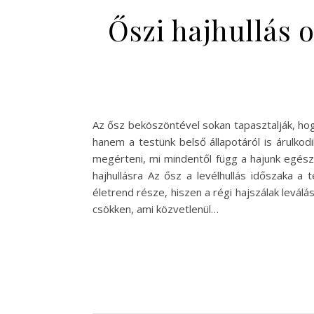
Őszi hajhullás 
Az ősz beköszöntével sokan tapasztalják, hog
hanem a testünk belső állapotáról is árulkod
megérteni, mi mindentől függ a hajunk egészs
hajhullásra Az ősz a levélhullás időszaka a
életrend része, hiszen a régi hajszálak levá
csökken, ami közvetlenül…