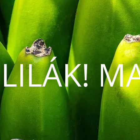
 LILÁK! M