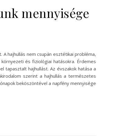
ajunk mennyisége
. A hajhullás nem csupán esztétikai probléma,
 környezeti és fiziológiai hatásokra. Érdemes
l tapasztalt hajhullást. Az évszakok hatása a
akirodalom szerint a hajhullás a természetes
zi hónapok beköszöntével a napfény mennyisége