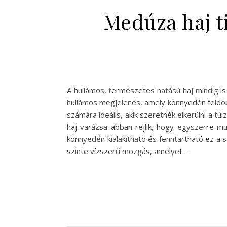
Medúza haj t
A hullámos, természetes hatású haj mindig is 
hullámos megjelenés, amely könnyedén feldob
számára ideális, akik szeretnék elkerülni a
haj varázsa abban rejlik, hogy egyszerre mu
könnyedén kialakítható és fenntartható ez a s
szinte vízszerű mozgás, amelyet…