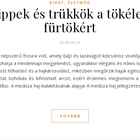
,
DIVAT
ÉLETMÓD
ippek és trükkök a tökél
fürtökért
2026.01.21.
népszerű frizura volt, amely bájt és lazaságot kölcsönöz viselőj
hatja a mindennapi megjelenést, ugyanakkor elegáns és nőies is 
 túlzott hőhatást és a hajkárosodást, miközben megőrzik hajuk e
tat bohókás és kifinomult arcot, ezért érdemes megismerni a 
tílus. A medúza haj kialakításának alapjai A medúza haj jellegzet
TOVÁBB