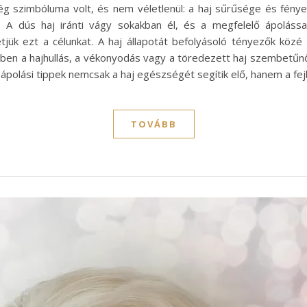
g szimbóluma volt, és nem véletlenül: a haj sűrűsége és fénye
. A dús haj iránti vágy sokakban él, és a megfelelő ápolással
ük ezt a célunkat. A haj állapotát befolyásoló tényezők közé ta
ben a hajhullás, a vékonyodás vagy a töredezett haj szembetűnő 
polási tippek nemcsak a haj egészségét segítik elő, hanem a fejb
TOVÁBB