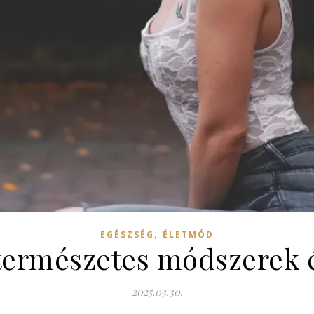
,
EGÉSZSÉG
ÉLETMÓD
: természetes módszerek é
2025.03.30.