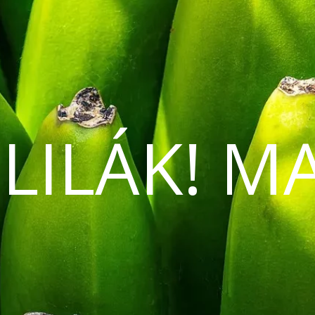
 LILÁK! M