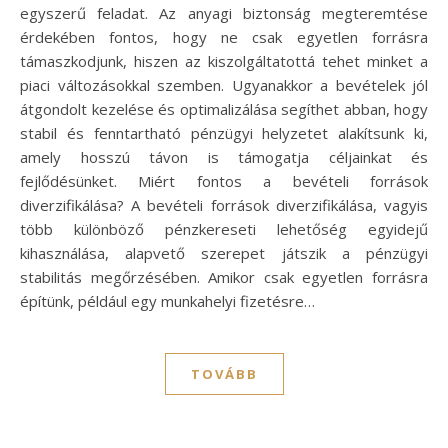
egyszerű feladat. Az anyagi biztonság megteremtése
érdekében fontos, hogy ne csak egyetlen forrásra
támaszkodjunk, hiszen az kiszolgáltatottá tehet minket a
piaci változásokkal szemben. Ugyanakkor a bevételek jól
átgondolt kezelése és optimalizálása segíthet abban, hogy
stabil és fenntartható pénzügyi helyzetet alakítsunk ki,
amely hosszú távon is támogatja céljainkat és
fejlődésünket. Miért fontos a bevételi források
diverzifikálása? A bevételi források diverzifikálása, vagyis
több különböző pénzkereseti lehetőség egyidejű
kihasználása, alapvető szerepet játszik a pénzügyi
stabilitás megőrzésében. Amikor csak egyetlen forrásra
építünk, például egy munkahelyi fizetésre…
TOVÁBB