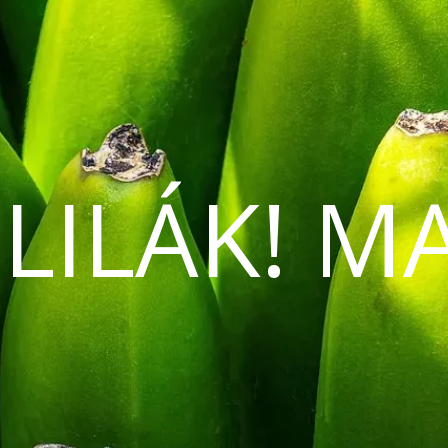
 LILÁK! M