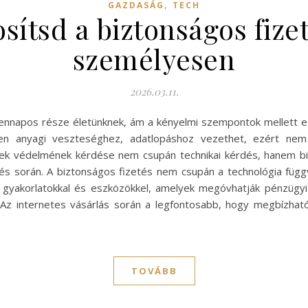
,
GAZDASÁG
TECH
sítsd a biztonságos fizet
személyesen
2026.03.11.
ennapos része életünknek, ám a kényelmi szempontok mellett eg
en anyagi veszteséghez, adatlopáshoz vezethet, ezért nem
tek védelmének kérdése nem csupán technikai kérdés, hanem bi
s során. A biztonságos fizetés nem csupán a technológia függ
b gyakorlatokkal és eszközökkel, amelyek megóvhatják pénzügyi
i Az internetes vásárlás során a legfontosabb, hogy megbízhat
TOVÁBB