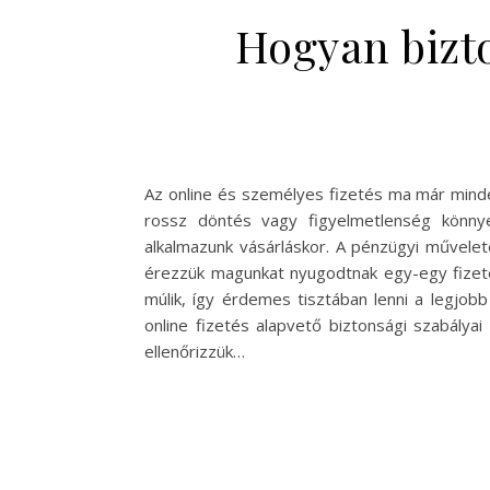
Hogyan bizto
Az online és személyes fizetés ma már mind
rossz döntés vagy figyelmetlenség könny
alkalmazunk vásárláskor. A pénzügyi művele
érezzük magunkat nyugodtnak egy-egy fizeté
múlik, így érdemes tisztában lenni a legjob
online fizetés alapvető biztonsági szabálya
ellenőrizzük…