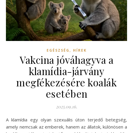
,
EGÉSZSÉG
HÍREK
Vakcina jóváhagyva a
klamídia-járvány
megfékezésére koalák
esetében
2025.09.16.
A klamídia egy olyan szexuális úton terjedő betegség,
amely nemcsak az emberek, hanem az állatok, különösen a