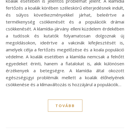
koalák esetében is jelentős problémát jelent. A klamídia
fertőzés a koalák körében széleskörű elterjedésnek indult,
és súlyos következményekkel járhat, beleértve a
termékenység csökkenését és a populációk drámai
csökkenését. A klamídia-járvány elleni küzdelem érdekében
a tudósok és kutatók folyamatosan dolgoznak új
megoldásokon, ideértve a vakcinák kifejlesztését is,
amelyek célja a fertőzés megelőzése és a koala populáció
védelme. A koalák esetében a klamídia nemcsak a felnőtt
egyedeket érinti, hanem a fiatalokat is, akik különösen
érzékenyek a betegségre. A klamídia által okozott
egészségügyi problémák mellett a koalák élőhelyének
csökkenése és a klímaváltozás is hozzájárul a populációk…
TOVÁBB