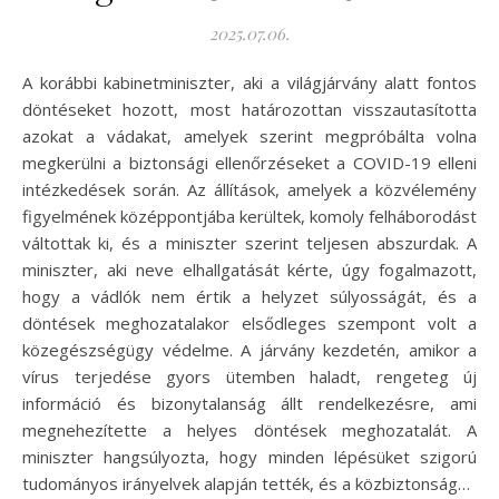
2025.07.06.
A korábbi kabinetminiszter, aki a világjárvány alatt fontos
döntéseket hozott, most határozottan visszautasította
azokat a vádakat, amelyek szerint megpróbálta volna
megkerülni a biztonsági ellenőrzéseket a COVID-19 elleni
intézkedések során. Az állítások, amelyek a közvélemény
figyelmének középpontjába kerültek, komoly felháborodást
váltottak ki, és a miniszter szerint teljesen abszurdak. A
miniszter, aki neve elhallgatását kérte, úgy fogalmazott,
hogy a vádlók nem értik a helyzet súlyosságát, és a
döntések meghozatalakor elsődleges szempont volt a
közegészségügy védelme. A járvány kezdetén, amikor a
vírus terjedése gyors ütemben haladt, rengeteg új
információ és bizonytalanság állt rendelkezésre, ami
megnehezítette a helyes döntések meghozatalát. A
miniszter hangsúlyozta, hogy minden lépésüket szigorú
tudományos irányelvek alapján tették, és a közbiztonság…