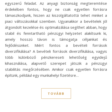
egyszerű feladat. Az anyagi biztonság megteremtése
érdekében fontos, hogy ne csak egyetlen forrásra
támaszkodjunk, hiszen az kiszolgáltatottá tehet minket a
piaci változásokkal szemben. Ugyanakkor a bevételek jól
átgondolt kezelése és optimalizálása segíthet abban, hogy
stabil és fenntartható pénzügyi helyzetet alakítsunk ki,
amely hosszú távon is támogatja céljainkat és
fejlődésünket. Miért fontos a bevételi források
diverzifikálása? A bevételi források diverzifikálása, vagyis
több különböző pénzkereseti lehetőség egyidejű
kihasználása, alapvető szerepet játszik a pénzügyi
stabilitás megőrzésében. Amikor csak egyetlen forrásra
építünk, például egy munkahelyi fizetésre…
TOVÁBB