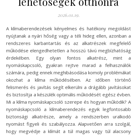
lehetőségek otthonra
2026.01.19.
A klímaberendezések kényelmes és hatékony megoldást
nyújtanak a nyári hőség vagy a téli hideg ellen, azonban a
rendszeres karbantartás és az alkatrészek megfelelő
működése elengedhetetlen a hosszú távú megbízhatóság
érdekében. Egy olyan fontos alkatrész, mint a
nyomáskapcsoló, gyakran rejtve marad a felhasználók
számára, pedig ennek meghibásodása komoly problémákat
okozhat a klíma működésében. Az időben történő
felismerés és javítás segít elkerülni a drágább javításokat
és biztosítja a készülék optimális működését egész évben.
Mi a klíma nyomáskapcsoló szerepe és hogyan működik? A
nyomáskapcsoló a klímaberendezés egyik legfontosabb
biztonsági alkatrésze, amely a rendszerben uralkodó
nyomást figyeli és szabályozza. Alapvetően arra szolgál,
hogy megvédje a klímát a túl magas vagy túl alacsony