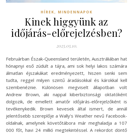
,
HÍREK
MINDENNAPOK
Kinek higgyünk az
időjárás-előrejelzésben?
2025.05.10.
Februárban Észak-Queensland területén, Ausztráliában hat
hónapnyi eső zúdult a tájra, ami sok helyi lakos számára
álmatlan éjszakákat eredményezett, hiszen senki sem
tudta, reggel milyen szintű áradásokkal és károkkal kell
szembenéznie. Különösen megviselt állapotban volt
Andrew Brown, aki nappal kiberbiztonsági oktatóként
dolgozik, de emellett amatőr időjárás-előrejelzőként is
tevékenykedik. Brown kevesek által ismert, de annál
jelentősebb szereplője a Wally’s Weather nevű Facebook-
oldalnak, amelynek követőtábora már meghaladja a 107
000 főt, havi 24 millió megtekintéssel. A rekordot döntő