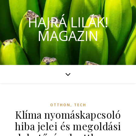
HAJRÁ LILÁK!
MAGAZIN
,
OTTHON
TECH
Klíma nyomáskapcsoló
hiba jelei és megoldási