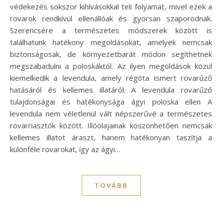
védekezés sokszor kihívásokkal teli folyamat, mivel ezek a
rovarok rendkívül ellenállóak és gyorsan szaporodnak.
Szerencsére a természetes módszerek között is
találhatunk hatékony megoldásokat, amelyek nemcsak
biztonságosak, de környezetbarát módon segíthetnek
megszabadulni a poloskáktól. Az ilyen megoldások közül
kiemelkedik a levendula, amely régóta ismert rovarűző
hatásáról és kellemes illatáról. A levendula rovarűző
tulajdonságai és hatékonysága ágyi poloska ellen A
levendula nem véletlenül vált népszerűvé a természetes
rovarriasztók között. Illóolajainak köszönhetően nemcsak
kellemes illatot áraszt, hanem hatékonyan taszítja a
különféle rovarokat, így az ágyi…
TOVÁBB