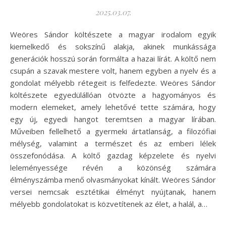
2025.03.07.
Weöres Sándor költészete a magyar irodalom egyik
kiemelkedő és sokszínű alakja, akinek munkássága
generációk hosszú során formálta a hazai lírát. A költő nem
csupán a szavak mestere volt, hanem egyben a nyelv és a
gondolat mélyebb rétegeit is felfedezte. Weöres Sándor
költészete egyedülállóan ötvözte a hagyományos és
modern elemeket, amely lehetővé tette számára, hogy
egy új, egyedi hangot teremtsen a magyar lírában.
Műveiben fellelhető a gyermeki ártatlanság, a filozófiai
mélység, valamint a természet és az emberi lélek
összefonódása. A költő gazdag képzelete és nyelvi
leleményessége révén a közönség számára
élményszámba menő olvasmányokat kínált. Weöres Sándor
versei nemcsak esztétikai élményt nyújtanak, hanem
mélyebb gondolatokat is közvetítenek az élet, a halál, a…