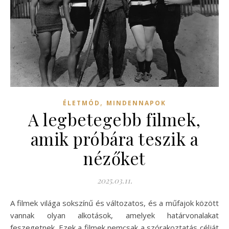
,
ÉLETMÓD
MINDENNAPOK
A legbetegebb filmek,
amik próbára teszik a
nézőket
2025.03.11.
A filmek világa sokszínű és változatos, és a műfajok között
vannak olyan alkotások, amelyek határvonalakat
feszegetnek. Ezek a filmek nemcsak a szórakoztatás célját