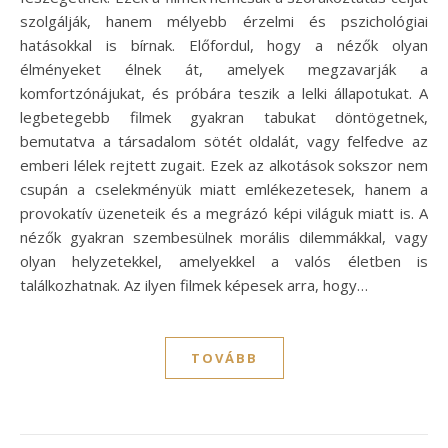
szolgálják, hanem mélyebb érzelmi és pszichológiai
hatásokkal is bírnak. Előfordul, hogy a nézők olyan
élményeket élnek át, amelyek megzavarják a
komfortzónájukat, és próbára teszik a lelki állapotukat. A
legbetegebb filmek gyakran tabukat döntögetnek,
bemutatva a társadalom sötét oldalát, vagy felfedve az
emberi lélek rejtett zugait. Ezek az alkotások sokszor nem
csupán a cselekményük miatt emlékezetesek, hanem a
provokatív üzeneteik és a megrázó képi világuk miatt is. A
nézők gyakran szembesülnek morális dilemmákkal, vagy
olyan helyzetekkel, amelyekkel a valós életben is
találkozhatnak. Az ilyen filmek képesek arra, hogy…
TOVÁBB